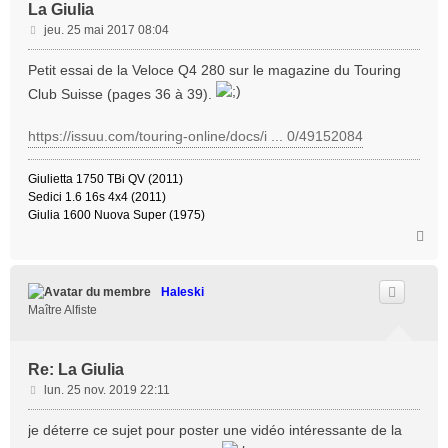
La Giulia
M
jeu. 25 mai 2017 08:04
e
s
Petit essai de la Veloce Q4 280 sur le magazine du Touring
s
Club Suisse (pages 36 à 39).
a
g
https://issuu.com/touring-online/docs/i ... 0/49152084
e
Giulietta 1750 TBi QV (2011)
Sedici 1.6 16s 4x4 (2011)
Giulia 1600 Nuova Super (1975)
H
a
u
t
Haleski
Maître Alfiste
Re: La Giulia
M
lun. 25 nov. 2019 22:11
e
s
je déterre ce sujet pour poster une vidéo intéressante de la
s