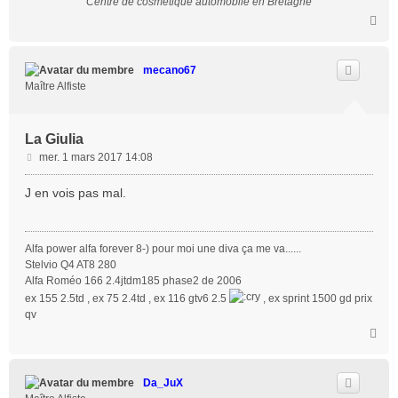
Centre de cosmétique automobile en Bretagne
H
a
u
t
mecano67
Maître Alfiste
La Giulia
M
mer. 1 mars 2017 14:08
e
s
J en vois pas mal.
s
a
g
Alfa power alfa forever 8-) pour moi une diva ça me va......
e
Stelvio Q4 AT8 280
Alfa Roméo 166 2.4jtdm185 phase2 de 2006
ex 155 2.5td , ex 75 2.4td , ex 116 gtv6 2.5
, ex sprint 1500 gd prix
qv
H
a
u
t
Da_JuX