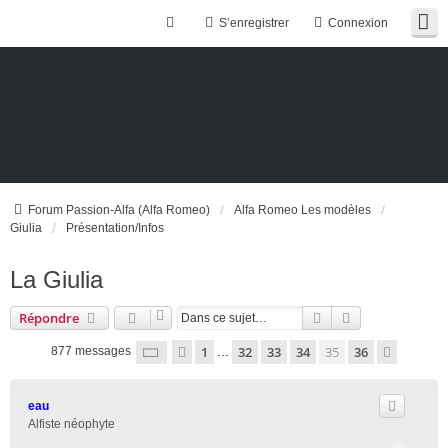
S’enregistrer
Connexion
Forum Passion-Alfa (Alfa Romeo)
Alfa Romeo Les modèles
Giulia
Présentation/Infos
La Giulia
Rechercher
Recherche ava
Répondre
Page
35
sur
36
1
32
33
34
35
36
Précédente
Suivant
877 messages
…
eau
Alfiste néophyte