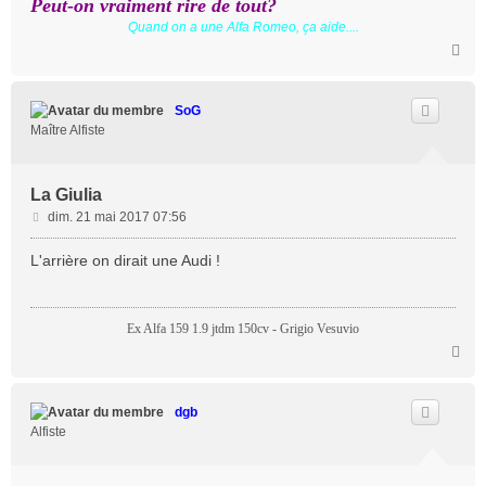
Peut-on vraiment rire de tout?
Quand on a une Alfa Romeo, ça aide....
H
a
u
t
SoG
Maître Alfiste
La Giulia
M
dim. 21 mai 2017 07:56
e
s
L'arrière on dirait une Audi !
s
a
g
Ex Alfa 159 1.9 jtdm 150cv - Grigio Vesuvio
e
H
a
u
t
dgb
Alfiste