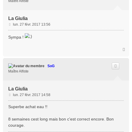
Maître Alfiste
La Giulia
M
lun. 27 févr. 2017 13:56
e
s
Sympa !
s
a
H
g
a
e
u
t
SoG
Maître Alfiste
La Giulia
M
lun. 27 févr. 2017 14:58
e
s
Superbe achat eau !!
s
a
8 semaines cest long mais bon c'est correct encore. Bon
g
courage.
e