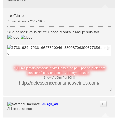
Maître Alfiste
La Giulia
M
lun. 20 mars 2017 16:50
e
s
Que pensez vous de ce Rosso Monza ? Moi je suis fan
s
a
g
e
"Qui n'a jamais possédé d'Alfa Romeo ne peut pas se prétendre
passionné d'automobiles" Jeremy Clarkson
ShowVroOm Par iCi !!
http://delessencedansmesveines.com/
H
a
u
t
dR4g0_oN
Alfiste passionné