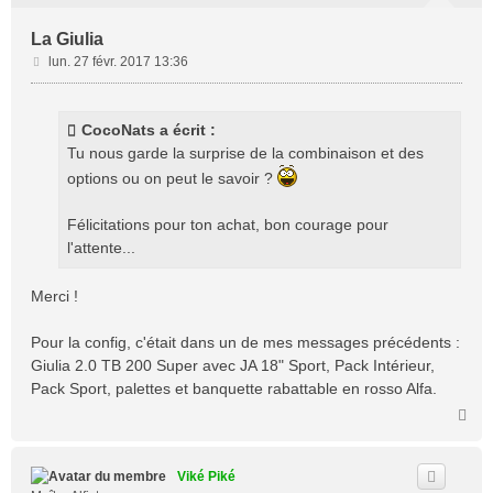
La Giulia
M
lun. 27 févr. 2017 13:36
e
s
s
CocoNats a écrit :
a
Tu nous garde la surprise de la combinaison et des
g
options ou on peut le savoir ?
e
Félicitations pour ton achat, bon courage pour
l'attente...
Merci !
Pour la config, c'était dans un de mes messages précédents :
Giulia 2.0 TB 200 Super avec JA 18" Sport, Pack Intérieur,
Pack Sport, palettes et banquette rabattable en rosso Alfa.
H
a
u
t
Viké Piké