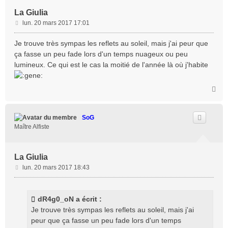
La Giulia
M
lun. 20 mars 2017 17:01
e
s
Je trouve très sympas les reflets au soleil, mais j'ai peur que
s
ça fasse un peu fade lors d'un temps nuageux ou peu
a
lumineux. Ce qui est le cas la moitié de l'année là où j'habite
g
e
H
a
u
t
SoG
Maître Alfiste
La Giulia
M
lun. 20 mars 2017 18:43
e
s
s
dR4g0_oN a écrit :
a
Je trouve très sympas les reflets au soleil, mais j'ai
g
peur que ça fasse un peu fade lors d'un temps
e