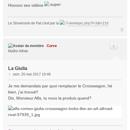
s
Hooooo ses vidéos
s
a
g
Le Showroom de Pat c'est par la
viewtopic.php?f=3&t=216
e
H
a
u
t
Curve
Maître Alfiste
La Giulia
M
sam. 20 mai 2017 10:46
e
s
Je me demandais par quoi remplacer le Crosswagon, hé
s
bien, j'ai trouvé!!
a
Dis, Monsieur Alfa, tu nous la produis quand?
g
e