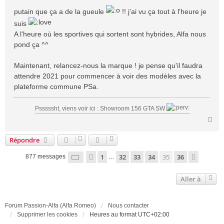
s
putain que ça a de la gueule
!! j'ai vu ça tout à l'heure je
s
suis
a
A l'heure où les sportives qui sortent sont hybrides, Alfa nous
g
e
pond ça ^^
Maintenant, relancez-nous la marque ! je pense qu'il faudra
attendre 2021 pour commencer à voir des modèles avec la
plateforme commune PSa.
Psssssht, viens voir ici : Showroom 156 GTA SW
H
a
u
Répondre
t
Page
35
sur
36
1
32
33
34
35
36
Précédente
Suivant
877 messages
…
Aller à
Forum Passion-Alfa (Alfa Romeo)
Nous contacter
Supprimer les cookies
Heures au format
UTC+02:00