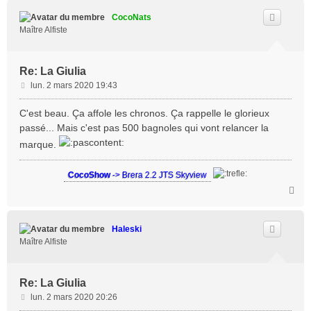
u
t
CocoNats
Maître Alfiste
Re: La Giulia
M
lun. 2 mars 2020 19:43
e
s
C'est beau. Ça affole les chronos. Ça rappelle le glorieux
s
passé... Mais c'est pas 500 bagnoles qui vont relancer la
a
marque.
g
e
CocoShow
-> Brera 2.2 JTS Skyview
H
a
u
t
Haleski
Maître Alfiste
Re: La Giulia
M
lun. 2 mars 2020 20:26
e