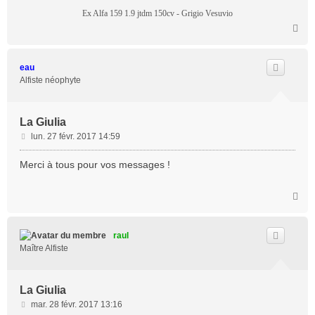
Ex Alfa 159 1.9 jtdm 150cv - Grigio Vesuvio
H
a
u
t
eau
Alfiste néophyte
La Giulia
M
lun. 27 févr. 2017 14:59
e
s
Merci à tous pour vos messages !
s
a
H
g
a
e
u
t
raul
Maître Alfiste
La Giulia
M
mar. 28 févr. 2017 13:16