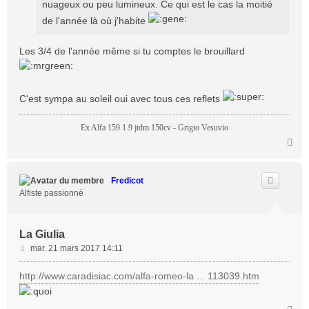
nuageux ou peu lumineux. Ce qui est le cas la moitié
de l'année là où j'habite
Les 3/4 de l'année même si tu comptes le brouillard
C'est sympa au soleil oui avec tous ces reflets
Ex Alfa 159 1.9 jtdm 150cv - Grigio Vesuvio
H
a
u
t
Fredicot
Alfiste passionné
La Giulia
M
mar. 21 mars 2017 14:11
e
s
http://www.caradisiac.com/alfa-romeo-la ... 113039.htm
s
a