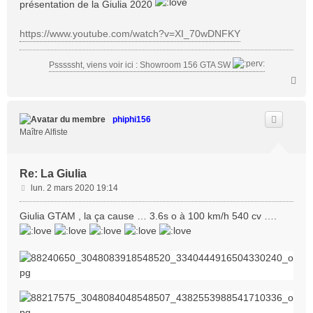
présentation de la Giulia 2020
a
g
https://www.youtube.com/watch?v=XI_70wDNFKY
e
Psssssht, viens voir ici : Showroom 156 GTA SW
H
a
u
t
phiphi156
Maître Alfiste
Re: La Giulia
M
lun. 2 mars 2020 19:14
e
s
Giulia GTAM , la ça cause … 3.6s o à 100 km/h 540 cv ….
s
a
g
e