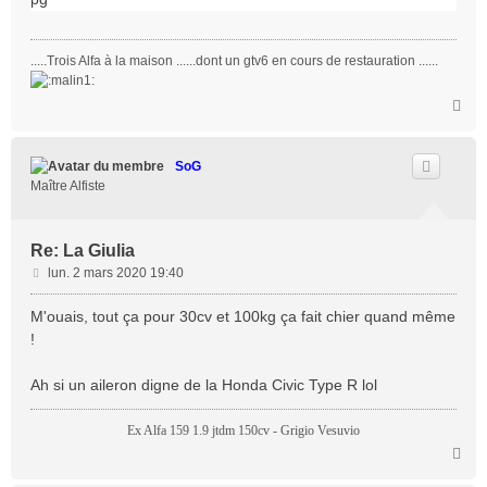
.....Trois Alfa à la maison ......dont un gtv6 en cours de restauration ......
H
a
u
t
SoG
Maître Alfiste
Re: La Giulia
M
lun. 2 mars 2020 19:40
e
s
M'ouais, tout ça pour 30cv et 100kg ça fait chier quand même
s
!
a
g
Ah si un aileron digne de la Honda Civic Type R lol
e
Ex Alfa 159 1.9 jtdm 150cv - Grigio Vesuvio
H
a