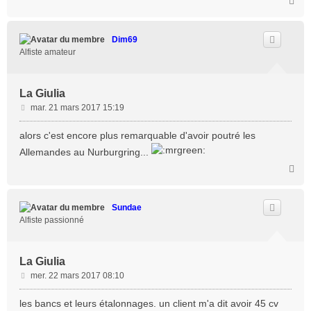
H
g
a
e
u
t
Dim69
Alfiste amateur
La Giulia
M
mar. 21 mars 2017 15:19
e
s
alors c'est encore plus remarquable d'avoir poutré les
s
Allemandes au Nurburgring...
a
H
g
a
e
u
t
Sundae
Alfiste passionné
La Giulia
M
mer. 22 mars 2017 08:10
e
s
les bancs et leurs étalonnages. un client m'a dit avoir 45 cv