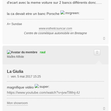
s
d'ecart avec la meme voiture sur 2 bancs différents donc......
a
g
la ca devait etre un banc Porsche
e
A+ Sundae
www.estheticsuncar.com
Centre de cosmétique automobile en Bretagne
H
a
u
t
raul
Maître Alfiste
La Giulia
M
ven. 5 mai 2017 15:25
e
s
magnifique vidéo
s
https://www.youtube.com/watch?v=jvwTiMnj-iU
a
g
Mon showroom
e
H