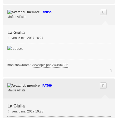
a
u
t
shuss
Maître Alfiste
La Giulia
M
ven. 5 mai 2017 16:27
e
s
s
a
g
mon showroom :
viewtopic.php?f=3&t=986
e
H
a
u
t
PAT69
Maître Alfiste
La Giulia
M
ven. 5 mai 2017 19:28
e