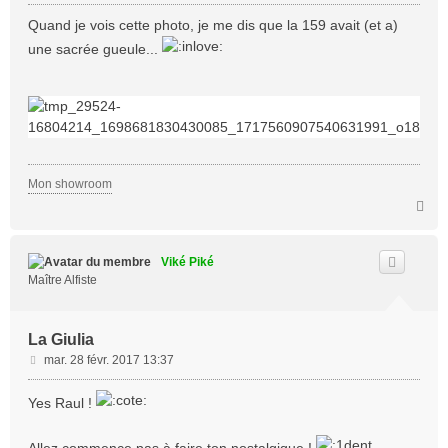
e
s
Quand je vois cette photo, je me dis que la 159 avait (et a)
s
une sacrée gueule...
a
g
e
Mon showroom
H
a
u
t
Viké Piké
Maître Alfiste
La Giulia
M
mar. 28 févr. 2017 13:37
e
s
Yes Raul !
s
a