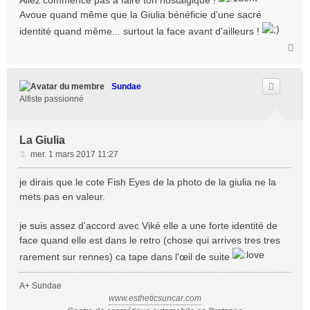
Allez commence pas à faire ton nostalgique !
g
e
Avoue quand même que la Giulia bénéficie d'une sacré
identité quand même... surtout la face avant d'ailleurs !
H
a
u
t
Sundae
Alfiste passionné
La Giulia
M
mer. 1 mars 2017 11:27
e
s
je dirais que le cote Fish Eyes de la photo de la giulia ne la
s
mets pas en valeur.
a
g
je suis assez d'accord avec Viké elle a une forte identité de
e
face quand elle est dans le retro (chose qui arrives tres tres
rarement sur rennes) ca tape dans l'œil de suite
A+ Sundae
www.estheticsuncar.com