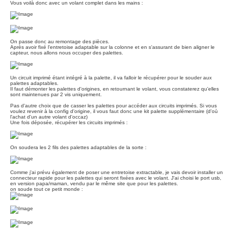
Vous voilà donc avec un volant complet dans les mains :
On passe donc au remontage des pièces.
Après avoir fixé l'entretoise adaptable sur la colonne et en s'assurant de bien aligner le
capteur, nous allons nous occuper des palettes.
Un circuit imprimé étant intégré à la palette, il va falloir le récupérer pour le souder aux
palettes adaptables.
Il faut démonter les palettes d'origines, en retournant le volant, vous constaterez qu'elles
sont maintenues par 2 vis uniquement.
Pas d'autre choix que de casser les palettes pour accéder aux circuits imprimés. Si vous
voulez revenir à la config d'origine, il vous faut donc une kit palette supplémentaire (d'où
l'achat d'un autre volant d'occaz)
Une fois déposée, récupérer les circuits imprimés :
On soudera les 2 fils des palettes adaptables de la sorte :
Comme j'ai prévu également de poser une entretoise extractable, je vais devoir installer un
connecteur rapide pour les palettes qui seront fixées avec le volant. J'ai choisi le port usb,
en version papa/maman, vendu par le même site que pour les palettes.
on soude tout ce petit monde :