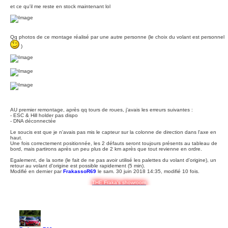
et ce qu'il me reste en stock maintenant lol
Qq photos de ce montage réalisé par une autre personne (le choix du volant est personnel
)
AU premier remontage, après qq tours de roues, j'avais les erreurs suivantes :
- ESC & Hill holder pas dispo
- DNA déconnectée
Le soucis est que je n'avais pas mis le capteur sur la colonne de direction dans l'axe en
haut.
Une fois correctement positionnée, les 2 défauts seront toujours présents au tableau de
bord, mais partirons après un peu plus de 2 km après que tout revienne en ordre.
Egalement, de la sorte (le fait de ne pas avoir utilisé les palettes du volant d'origine), un
retour au volant d'origine est possible rapidement (5 min).
Modifié en dernier par
FrakassoR69
le sam. 30 juin 2018 14:35, modifié 10 fois.
THE Fraka's showroom