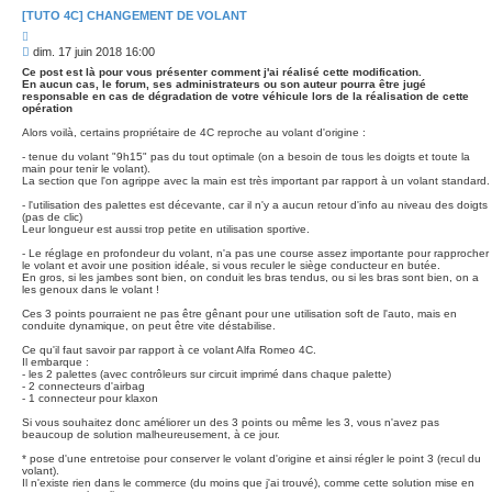
c
[TUTO 4C] CHANGEMENT DE VOLANT
é
C
e
i
M
dim. 17 juin 2018 16:00
t
e
e
Ce post est là pour vous présenter comment j'ai réalisé cette modification.
s
r
En aucun cas, le forum, ses administrateurs ou son auteur pourra être jugé
responsable en cas de dégradation de votre véhicule lors de la réalisation de cette
s
opération
a
g
Alors voilà, certains propriétaire de 4C reproche au volant d'origine :
e
- tenue du volant "9h15" pas du tout optimale (on a besoin de tous les doigts et toute la
main pour tenir le volant).
La section que l'on agrippe avec la main est très important par rapport à un volant standard.
- l'utilisation des palettes est décevante, car il n'y a aucun retour d'info au niveau des doigts
(pas de clic)
Leur longueur est aussi trop petite en utilisation sportive.
- Le réglage en profondeur du volant, n'a pas une course assez importante pour rapprocher
le volant et avoir une position idéale, si vous reculer le siège conducteur en butée.
En gros, si les jambes sont bien, on conduit les bras tendus, ou si les bras sont bien, on a
les genoux dans le volant !
Ces 3 points pourraient ne pas être gênant pour une utilisation soft de l'auto, mais en
conduite dynamique, on peut être vite déstabilise.
Ce qu'il faut savoir par rapport à ce volant Alfa Romeo 4C.
Il embarque :
- les 2 palettes (avec contrôleurs sur circuit imprimé dans chaque palette)
- 2 connecteurs d'airbag
- 1 connecteur pour klaxon
Si vous souhaitez donc améliorer un des 3 points ou même les 3, vous n'avez pas
beaucoup de solution malheureusement, à ce jour.
* pose d'une entretoise pour conserver le volant d'origine et ainsi régler le point 3 (recul du
volant).
Il n'existe rien dans le commerce (du moins que j'ai trouvé), comme cette solution mise en