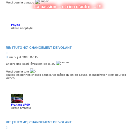
e
Merci pour le partage
s
r
La passion ... et rien d'autre .... !!!
s
a
g
e
Psyco
Alfiste néophyte
RE: [TUTO 4C] CHANGEMENT DE VOLANT
C
i
M
lun. 2 juil. 2018 07:15
t
e
e
Encore une sacré évolution de ta 4C
s
r
s
Merci pour le tuto
a
Toutes les bonnes choses dans la vie mérite qu'on en abuse, la modération c'est pour les
g
lâches
e
FrakassoR69
Alfiste amateur
RE: [TUTO 4C] CHANGEMENT DE VOLANT
C