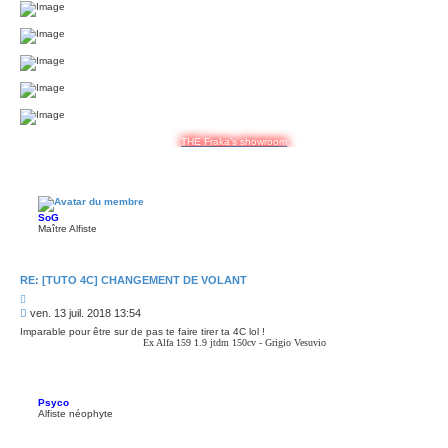
THE Fraka's showroom
SoG
Maître Alfiste
RE: [TUTO 4C] CHANGEMENT DE VOLANT
C
i
M
ven. 13 juil. 2018 13:54
t
e
e
Imparable pour être sur de pas te faire tirer ta 4C lol !
s
r
Ex Alfa 159 1.9 jtdm 150cv - Grigio Vesuvio
s
a
g
e
Psyco
Alfiste néophyte