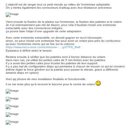
L'objectif est de ranger tout ce petit monde au milieu de l'entretoise adaptable.
On y mettra également les connecteurs d'airbag avec leur résistance anti-erreur.
Vient ensuite la fixation de la platine sur l'entretoise, la fixation des palettes et le volant.
Je n'ai volontairement pas mis de klaxon, pour cela il faudrait choisir une entretoise
extractable avec des connecteurs intégrés.
ça pourra faire l'objet d'une upgrade de cette adaptation.
Avec cette entretoise extractable, on devrait gagner en recul nécessaire.
sinon, on peut choisir une entretoise fixe pour avoir un volant plus près du conducteur
qu'avec l'entretoise momo qui se fixe sur la colonne.
https://www.oreca-store.com/entretoise- ... gJ2TPD_BwE
Epaisseur à définir selon le besoin.
Restera ensuite à vérifier que les palettes sont à bonne distance du volant.
dans mon cas, j'ai utilisé les petites cales de 5 mm livrées avec les palettes.
Il y a aussi des petites cales pour écarter les palettes de leur support.
Il y a pas mal de configuration dispo qui permettra à chacun de trouver ce qui lui convient
(même régler la force générer sur la palette pour passer la vitesse, grace a différents
aimants dispo en option)
Voici qq photos de mon installation finalisée et fonctionnelle.
il ne me reste plus qu'à recevoir le biscone pour le centre de volant