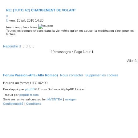
RE: [TUTO 4C] CHANGEMENT DE VOLANT
C
i
M
ven. 13 juil. 2018 14:26
t
e
e
beaucoup plus classe
s
r
Toutes les bonnes choses dans la vie mérite qu'on en abuse, la modération c'est pour les
s
lâches
a
g
e
Répondre
10 messages • Page
1
sur
1
Aller à
Forum Passion-Alfa (Alfa Romeo)
Nous contacter
Supprimer les cookies
Heures au format
UTC+02:00
Développé par
phpBB
® Forum Software © phpBB Limited
Traduit par
phpBB-fr.com
Style we_universal created by
INVENTEA
|
nextgen
Confidentialité
|
Conditions