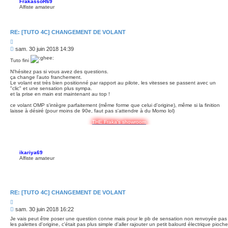
FrakassoR69
Alfiste amateur
RE: [TUTO 4C] CHANGEMENT DE VOLANT
C
i
M
sam. 30 juin 2018 14:39
t
e
e
Tuto fini
s
r
s
N'hésitez pas si vous avez des questions.
a
ça change l'auto franchement.
Le volant est très bien positionné par rapport au pilote, les vitesses se passent avec un
g
"clic" et une sensation plus sympa.
e
et la prise en main est maintenant au top !
ce volant OMP s'intègre parfaitement (même forme que celui d'origine), même si la finition
laisse à désiré (pour moins de 90e, faut pas s'attendre à du Momo lol)
THE Fraka's showroom
ikariya69
Alfiste amateur
RE: [TUTO 4C] CHANGEMENT DE VOLANT
C
i
M
sam. 30 juin 2018 16:22
t
e
e
Je vais peut être poser une question conne mais pour le pb de sensation non renvoyée pas
s
r
les palettes d'origine, c'était pas plus simple d'aller rajouter un petit balourd électrique pioche