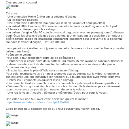
C'est propre et costaud !
J'ai donc :
- Une entretoise Momo à fixer sur la colonne d'origine
- un kit pour les palettes
- Une entretoise extractable pour pouvoir retirer le volant (et donc palettes)
- un volant OMP Cromo en 350 mm de diamètre (comme celui d'origine) - volant plat
- 2 leurres anti-erreur pour les airbags
- un volant d'origine Alfa 4C complet (sans airbag, mais avec les palettes), que j'utiliserais
pour récup les circuits d'origines des palettes, tout en gardant la possibilité d'un retour en
arrière simple, rapide et totalement transparent (important pour la revente si la personne
souhaite le volant d'origine) - ref 105106383
Les opérations à réaliser sont (garez votre véhicule roues droites pour faciliter la pose du
volant dans l'axe)
* déposer le volant.
Pour cela, il faut respecter l'ordre de qq opérations :
- Débrancher la cosse noire de la batterie, au moins 15 min avant de continuer (laisser la
portière ouverte avant de débrancher la batterie sinon la vitre ne descendra pas à
l'ouverture de la porte).
- Ensuite la partie la plus difficile sera de retirer l'airbag.
Pour cela, munissez vous d'un petit tournevis plat et, comme sur la vidéo, chercher le
contact avec une tige métalique (en tension) qu'il faudra pousser avec votre tournevis.
- Retirer les 2 connecteurs qui sont reliés à l'airbag
- Déconnecter l'autre connecteur noir qui contrôle les palettes et le klaxon (palettes..)
- Dévisser l'écrou qui maintien le volant sur la colonne. Ne le dévisser pas entièrement,
quand vous avez un peu de jeu, essayer de sortir le volant.
- Une fois le volant "mobile", dévisser entièrement l'écrou pour sortir le volant.
Une vidéo sur une 500 avec cette opération qui est la même :
https://www.youtube.com/watch?v=1j7bLOoH-i0
Et les photos pour comprendre ce qu'il faut pousser pour sortir l'airbag.