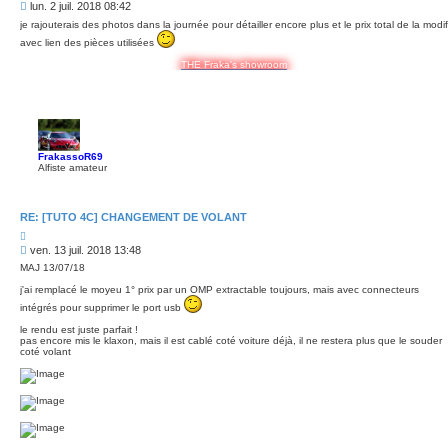
i
M
lun. 2 juil. 2018 08:42
t
e
e
je rajouterais des photos dans la journée pour détailler encore plus et le prix total de la modif
s
r
avec lien des pièces utilisées
s
a
THE Fraka's showroom
g
e
FrakassoR69
Alfiste amateur
RE: [TUTO 4C] CHANGEMENT DE VOLANT
C
i
M
ven. 13 juil. 2018 13:48
t
e
e
MAJ 13/07/18
s
r
j'ai remplacé le moyeu 1° prix par un OMP extractable toujours, mais avec connecteurs
s
a
intégrés pour supprimer le port usb
g
le rendu est juste parfait !
e
pas encore mis le klaxon, mais il est cablé coté voiture déjà, il ne restera plus que le souder
coté volant