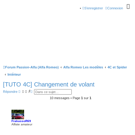
S’enregistrer
Connexion
Forum Passion-Alfa (Alfa Romeo)
Alfa Romeo Les modèles
4C et Spider
Intérieur
[TUTO 4C] Changement de volant
R
R
Répondre
e
e
c
c
10 messages • Page
1
sur
1
h
h
e
e
r
r
c
c
h
h
e
e
FrakassoR69
r
a
Alfiste amateur
v
a
n