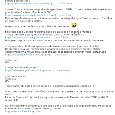
oeuvre pour les clio :
http://www.forum-auto.com/automobile-pr ... 261376.htm
* pose d'une entretoise adaptable de type "momo, OMP, ...." compatible (même pièce que
pour les Alfa Giulietta, Mito, Abarth 500...)
https://www.premium-custom.com/moyeu-al ... igine.html
Cela oblige de changer de volant pour mettre un adaptable type "momo, sparco..." et donc
de régler ce soucis de palettes.
A moins que vous souhaitez juste utiliser la boite auto...
Il n'existe pas 50 solutions pour la pose de palettes en seconde monte :
- Chez Unicorse (japon), un kit entretoise avec palettes intégrées :
https://www.unicorse.co.jp/unicorse-ita ... meo4C.html
Mais plus dispo et aucune news de leur part sur une éventuelle nouvelle production
- Regarder du coté des préparateurs de voitures de courses (pas bien cherché)
Un d'entre eux a tout "simplement" adapté les palettes d'origines sur une platine.
visuellement il y a mieux, mais c'est efficace et possibilité d'avoir un volant détachable
https://www.laptime.biz/index.php/proje ... c-race-car
- du générique mais propre
https://www.garagestore.com.br/produtos ... o=volantes
- Du home made
- ou regarder du coté des vendeurs de kit pour les simulateurs (consoles...)
Vous allez me dire, cette dernière solution est pas terrible, car on ne joue pas dans la même
cours !
Là je dis "attendez". j'ai eu il y a qq mois un ensemble Fanatec et c'était TOP qualité !!
j'étais bluffé.
Sur conseils d'une personne, je me dirige donc vers cette boutique pour acquérir de quoi
réaliser un kit palettes (support, shifter, palettes...)
http://www.ascher-racing.com/