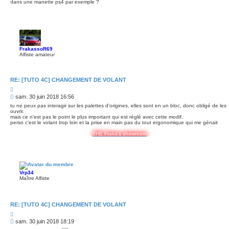
dans une manette ps4 par exemple ?
s
a
g
e
FrakassoR69
Alfiste amateur
RE: [TUTO 4C] CHANGEMENT DE VOLANT
C
i
M
sam. 30 juin 2018 16:56
t
e
e
tu ne peux pas interagir sur les palettes d'origines, elles sont en un bloc, donc obligé de les
s
r
ouvrir.
mais ce n'est pas le point le plus important qui est réglé avec cette modif.
s
perso c'est le volant trop loin et la prise en main pas du tout ergonomique qui me génait
a
g
THE Fraka's showroom
e
Vrp34
Maître Alfiste
RE: [TUTO 4C] CHANGEMENT DE VOLANT
C
i
M
sam. 30 juin 2018 18:19
t
e