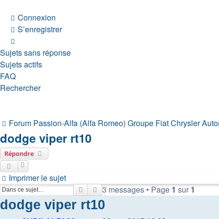
Connexion
S’enregistrer
Sujets sans réponse
Sujets actifs
FAQ
Rechercher
Forum Passion-Alfa (Alfa Romeo)
Groupe Fiat Chrysler Aut
dodge viper rt10
Répondre
Imprimer le sujet
3 messages • Page
1
sur
1
Rechercher
Recherche avancée
dodge viper rt10