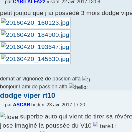
Message
par
CYRILALFA22
»
sam. 22 avr. 2017 13:08
petit joujou que j ai possédé 3 mois dodge vipe
demat ar vignonez de passion alfa
bonjour l ami de passion alfa
dodge viper rt10
Message
par
ASCARI
»
dim. 23 avr. 2017 17:20
superbe auto qui vient de tirer sa révé
j'ose imaginé la poussée du V10