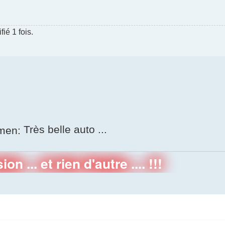
ié 1 fois.
Très belle auto ...
on ... et rien d'autre .... !!!