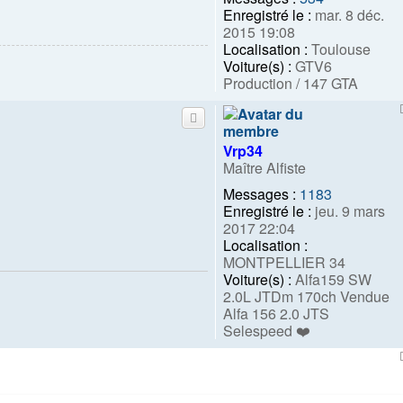
Enregistré le :
mar. 8 déc.
2015 19:08
Localisation :
Toulouse
Voiture(s) :
GTV6
Production / 147 GTA
Vrp34
Maître Alfiste
Messages :
1183
Enregistré le :
jeu. 9 mars
2017 22:04
Localisation :
MONTPELLIER 34
Voiture(s) :
Alfa159 SW
2.0L JTDm 170ch Vendue
Alfa 156 2.0 JTS
Selespeed ❤️