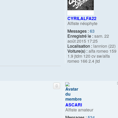
CYRILALFA22
Alfiste néophyte
Messages :
63
Enregistré le :
sam. 22
août 2015 17:25
Localisation :
lannion (22)
Voiture(s) :
alfa romeo 159
1.9 jtdm 120 cv sw/alfa
romeo 166 2.4 jtd
ASCARI
Alfiste amateur
Messages :
534