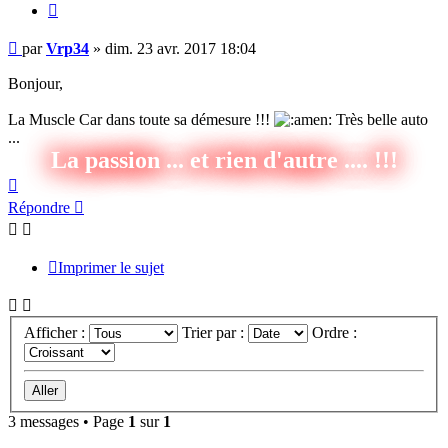
Citer
Message
par
Vrp34
»
dim. 23 avr. 2017 18:04
Bonjour,
La Muscle Car dans toute sa démesure !!!
Très belle auto
...
La passion ... et rien d'autre .... !!!
Haut
Répondre
Imprimer le sujet
Afficher :
Trier par :
Ordre :
3 messages • Page
1
sur
1