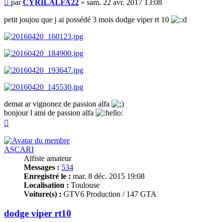
Message
par
CYRILALFA22
»
sam. 22 avr. 2017 13:08
petit joujou que j ai possédé 3 mois dodge viper rt 10
demat ar vignonez de passion alfa
bonjour l ami de passion alfa
Haut
ASCARI
Alfiste amateur
Messages :
534
Enregistré le :
mar. 8 déc. 2015 19:08
Localisation :
Toulouse
Voiture(s) :
GTV6 Production / 147 GTA
dodge viper rt10