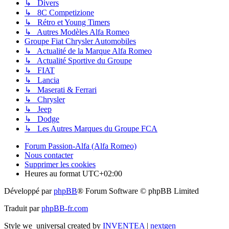
↳ Divers
↳ 8C Competizione
↳ Rétro et Young Timers
↳ Autres Modèles Alfa Romeo
Groupe Fiat Chrysler Automobiles
↳ Actualité de la Marque Alfa Romeo
↳ Actualité Sportive du Groupe
↳ FIAT
↳ Lancia
↳ Maserati & Ferrari
↳ Chrysler
↳ Jeep
↳ Dodge
↳ Les Autres Marques du Groupe FCA
Forum Passion-Alfa (Alfa Romeo)
Nous contacter
Supprimer les cookies
Heures au format
UTC+02:00
Développé par
phpBB
® Forum Software © phpBB Limited
Traduit par
phpBB-fr.com
Style we_universal created by
INVENTEA
|
nextgen