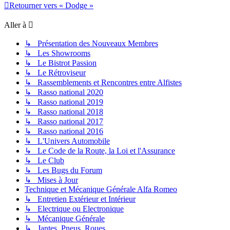
Retourner vers « Dodge »
Aller à
↳ Présentation des Nouveaux Membres
↳ Les Showrooms
↳ Le Bistrot Passion
↳ Le Rétroviseur
↳ Rassemblements et Rencontres entre Alfistes
↳ Rasso national 2020
↳ Rasso national 2019
↳ Rasso national 2018
↳ Rasso national 2017
↳ Rasso national 2016
↳ L'Univers Automobile
↳ Le Code de la Route, la Loi et l'Assurance
↳ Le Club
↳ Les Bugs du Forum
↳ Mises à Jour
Technique et Mécanique Générale Alfa Romeo
↳ Entretien Extérieur et Intérieur
↳ Electrique ou Electronique
↳ Mécanique Générale
↳ Jantes, Pneus, Roues