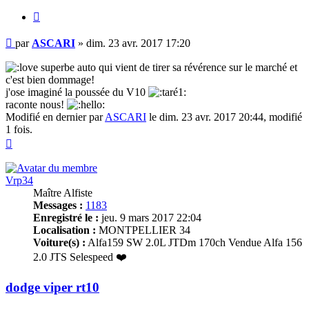
Citer
Message
par
ASCARI
»
dim. 23 avr. 2017 17:20
superbe auto qui vient de tirer sa révérence sur le marché et
c'est bien dommage!
j'ose imaginé la poussée du V10
raconte nous!
Modifié en dernier par
ASCARI
le dim. 23 avr. 2017 20:44, modifié
1 fois.
Haut
Vrp34
Maître Alfiste
Messages :
1183
Enregistré le :
jeu. 9 mars 2017 22:04
Localisation :
MONTPELLIER 34
Voiture(s) :
Alfa159 SW 2.0L JTDm 170ch Vendue Alfa 156
2.0 JTS Selespeed ❤️
dodge viper rt10