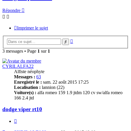
Répondre
Imprimer le sujet
Recherche
Rechercher
avancée
3 messages • Page
1
sur
1
CYRILALFA22
Alfiste néophyte
Messages :
63
Enregistré le :
sam. 22 août 2015 17:25
Localisation :
lannion (22)
Voiture(s) :
alfa romeo 159 1.9 jtdm 120 cv sw/alfa romeo
166 2.4 jtd
dodge viper rt10
Citer