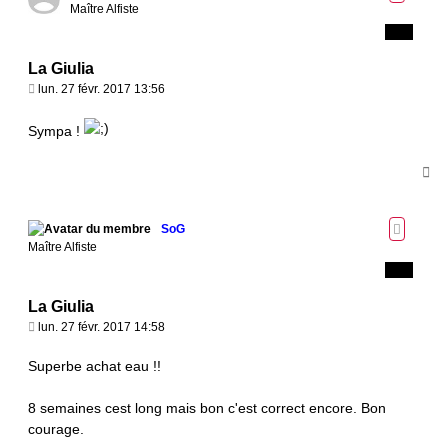
Maître Alfiste
La Giulia
M
lun. 27 févr. 2017 13:56
e
s
Sympa !
s
a
H
g
a
e
u
t
SoG
Maître Alfiste
La Giulia
M
lun. 27 févr. 2017 14:58
e
s
Superbe achat eau !!
s
a
8 semaines cest long mais bon c'est correct encore. Bon
g
courage.
e