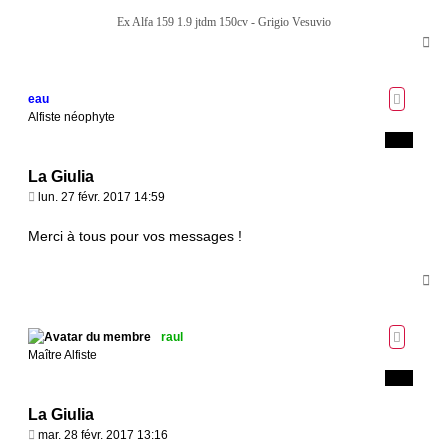
Ex Alfa 159 1.9 jtdm 150cv - Grigio Vesuvio
H
a
u
t
eau
Alfiste néophyte
La Giulia
M
lun. 27 févr. 2017 14:59
e
s
Merci à tous pour vos messages !
s
a
H
g
a
e
u
t
raul
Maître Alfiste
La Giulia
M
mar. 28 févr. 2017 13:16