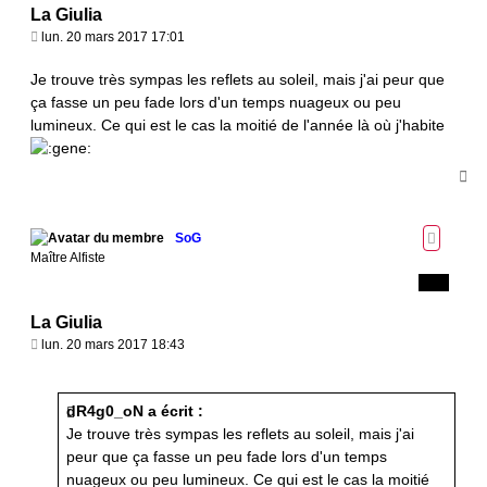
La Giulia
M
lun. 20 mars 2017 17:01
e
s
Je trouve très sympas les reflets au soleil, mais j'ai peur que
s
ça fasse un peu fade lors d'un temps nuageux ou peu
a
lumineux. Ce qui est le cas la moitié de l'année là où j'habite
g
e
H
a
u
t
SoG
Maître Alfiste
La Giulia
M
lun. 20 mars 2017 18:43
e
s
s
dR4g0_oN a écrit :
a
Je trouve très sympas les reflets au soleil, mais j'ai
g
peur que ça fasse un peu fade lors d'un temps
e
nuageux ou peu lumineux. Ce qui est le cas la moitié