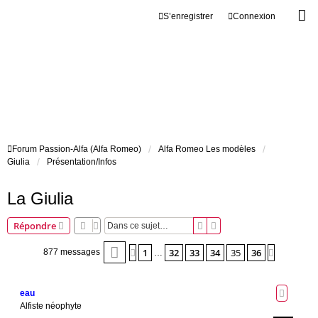
S’enregistrer
Connexion
Forum Passion-Alfa (Alfa Romeo)
Alfa Romeo Les modèles
Giulia
Présentation/Infos
La Giulia
Rechercher
Recherche avancée
Répondre
Page
35
sur
36
1
32
33
34
35
36
Précédente
Suivante
877 messages
…
eau
Alfiste néophyte