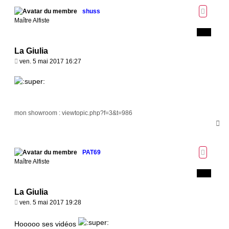
t
shuss
Maître Alfiste
La Giulia
M
ven. 5 mai 2017 16:27
e
s
s
a
g
mon showroom :
viewtopic.php?f=3&t=986
e
H
a
u
t
PAT69
Maître Alfiste
La Giulia
M
ven. 5 mai 2017 19:28
e
s
Hooooo ses vidéos