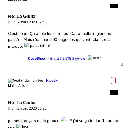
Re: La Giulia
M
lun. 2 mars 2020 19:43
e
s
C'est beau. Ça affole les chronos. Ça rappelle le glorieux
s
passé... Mais c'est pas 500 bagnoles qui vont relancer la
a
marque.
g
e
CocoShow
-> Brera 2.2 JTS Skyview
H
a
u
t
Haleski
Maître Alfiste
Re: La Giulia
M
lun. 2 mars 2020 20:26
e
s
putain que ça a de la gueule
!! j'ai vu ça tout à l'heure je
s
suis