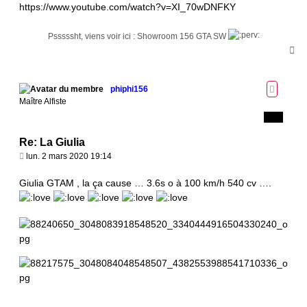
https://www.youtube.com/watch?v=XI_70wDNFKY
e
Psssssht, viens voir ici : Showroom 156 GTA SW
H
a
u
t
phiphi156
Maître Alfiste
Re: La Giulia
M
lun. 2 mars 2020 19:14
e
s
Giulia GTAM , la ça cause … 3.6s o à 100 km/h 540 cv ….
s
a
g
e