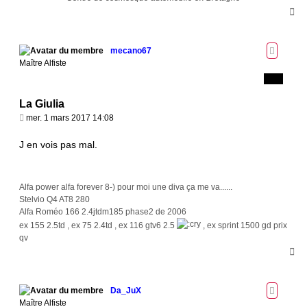
H
a
u
t
mecano67
Maître Alfiste
La Giulia
M
mer. 1 mars 2017 14:08
e
s
J en vois pas mal.
s
a
g
Alfa power alfa forever 8-) pour moi une diva ça me va......
e
Stelvio Q4 AT8 280
Alfa Roméo 166 2.4jtdm185 phase2 de 2006
ex 155 2.5td , ex 75 2.4td , ex 116 gtv6 2.5
, ex sprint 1500 gd prix
qv
H
a
u
t
Da_JuX
Maître Alfiste