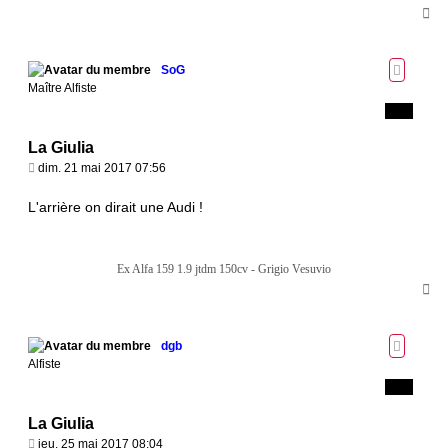
H
a
u
t
SoG
Maître Alfiste
La Giulia
M
dim. 21 mai 2017 07:56
e
s
L'arrière on dirait une Audi !
s
a
g
Ex Alfa 159 1.9 jtdm 150cv - Grigio Vesuvio
e
H
a
u
t
dgb
Alfiste
La Giulia
M
jeu. 25 mai 2017 08:04