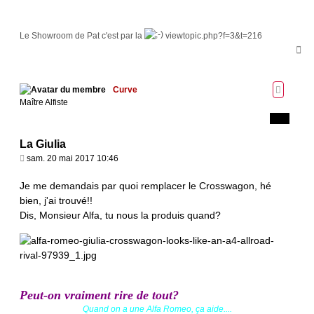
s
a
g
Le Showroom de Pat c'est par la
viewtopic.php?f=3&t=216
e
H
a
u
t
Curve
Maître Alfiste
La Giulia
M
sam. 20 mai 2017 10:46
e
s
Je me demandais par quoi remplacer le Crosswagon, hé
s
bien, j'ai trouvé!!
a
Dis, Monsieur Alfa, tu nous la produis quand?
g
e
Peut-on vraiment rire de tout?
Quand on a une Alfa Romeo, ça aide....