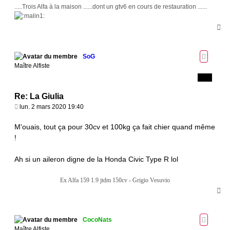
.....Trois Alfa à la maison ......dont un gtv6 en cours de restauration ......
H
a
u
t
SoG
Maître Alfiste
Re: La Giulia
M
lun. 2 mars 2020 19:40
e
s
M'ouais, tout ça pour 30cv et 100kg ça fait chier quand même
s
!
a
g
Ah si un aileron digne de la Honda Civic Type R lol
e
Ex Alfa 159 1.9 jtdm 150cv - Grigio Vesuvio
H
a
u
t
CocoNats
Maître Alfiste