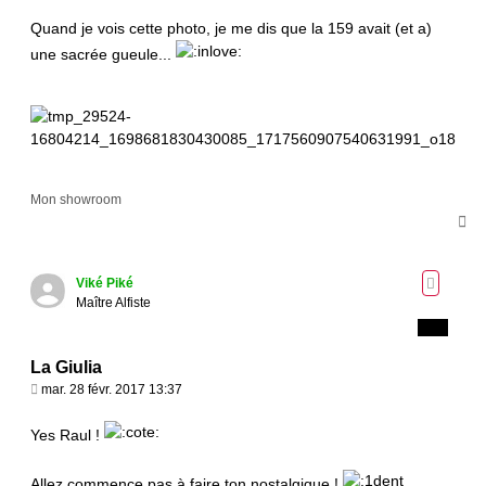
e
s
Quand je vois cette photo, je me dis que la 159 avait (et a)
s
une sacrée gueule...
a
g
e
Mon showroom
H
a
u
t
Viké Piké
Maître Alfiste
La Giulia
M
mar. 28 févr. 2017 13:37
e
s
Yes Raul !
s
a
Allez commence pas à faire ton nostalgique !