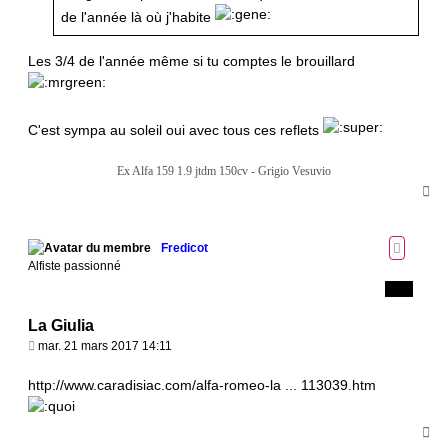
de l'année là où j'habite
Les 3/4 de l'année même si tu comptes le brouillard
C'est sympa au soleil oui avec tous ces reflets
Ex Alfa 159 1.9 jtdm 150cv - Grigio Vesuvio
H
a
u
t
Fredicot
Alfiste passionné
La Giulia
M
mar. 21 mars 2017 14:11
e
s
http://www.caradisiac.com/alfa-romeo-la ... 113039.htm
s
a
H
g
a