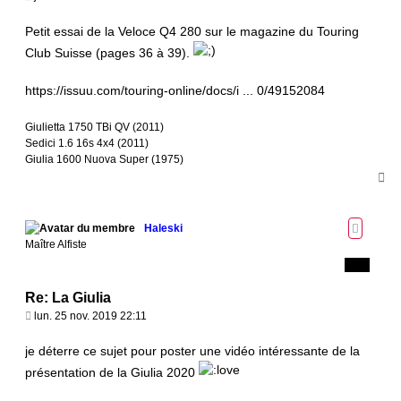
e
s
Petit essai de la Veloce Q4 280 sur le magazine du Touring
s
Club Suisse (pages 36 à 39).
a
g
https://issuu.com/touring-online/docs/i ... 0/49152084
e
Giulietta 1750 TBi QV (2011)
Sedici 1.6 16s 4x4 (2011)
Giulia 1600 Nuova Super (1975)
H
a
u
t
Haleski
Maître Alfiste
Re: La Giulia
M
lun. 25 nov. 2019 22:11
e
s
je déterre ce sujet pour poster une vidéo intéressante de la
s
présentation de la Giulia 2020
a
g