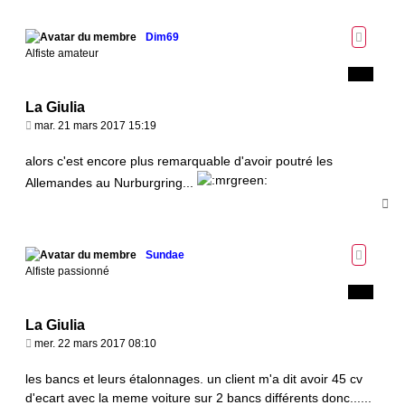
e
u
t
Dim69
Alfiste amateur
La Giulia
M
mar. 21 mars 2017 15:19
e
s
alors c'est encore plus remarquable d'avoir poutré les
s
Allemandes au Nurburgring...
a
H
g
a
e
u
t
Sundae
Alfiste passionné
La Giulia
M
mer. 22 mars 2017 08:10
e
s
les bancs et leurs étalonnages. un client m'a dit avoir 45 cv
s
d'ecart avec la meme voiture sur 2 bancs différents donc......