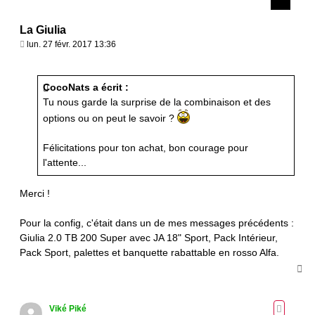
La Giulia
M
lun. 27 févr. 2017 13:36
e
s
s
CocoNats a écrit :
a
Tu nous garde la surprise de la combinaison et des
g
options ou on peut le savoir ?
e
Félicitations pour ton achat, bon courage pour
l'attente...
Merci !
Pour la config, c'était dans un de mes messages précédents :
Giulia 2.0 TB 200 Super avec JA 18" Sport, Pack Intérieur,
Pack Sport, palettes et banquette rabattable en rosso Alfa.
H
a
u
t
Viké Piké