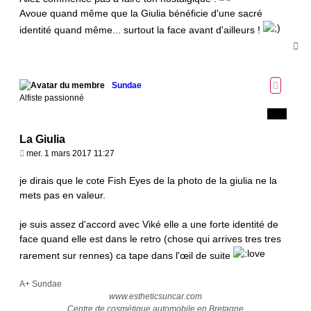
g
Avoue quand même que la Giulia bénéficie d'une sacré
e
identité quand même... surtout la face avant d'ailleurs !
H
a
u
t
Sundae
Alfiste passionné
La Giulia
M
mer. 1 mars 2017 11:27
e
s
je dirais que le cote Fish Eyes de la photo de la giulia ne la
s
mets pas en valeur.
a
g
je suis assez d'accord avec Viké elle a une forte identité de
e
face quand elle est dans le retro (chose qui arrives tres tres
rarement sur rennes) ca tape dans l'œil de suite
A+ Sundae
www.estheticsuncar.com
Centre de cosmétique automobile en Bretagne