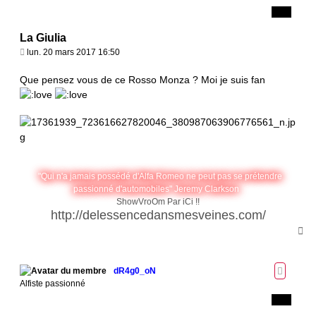
La Giulia
M
lun. 20 mars 2017 16:50
e
s
Que pensez vous de ce Rosso Monza ? Moi je suis fan
s
a
g
e
"Qui n'a jamais possédé d'Alfa Romeo ne peut pas se prétendre
passionné d'automobiles" Jeremy Clarkson
ShowVroOm Par iCi !!
http://delessencedansmesveines.com/
H
a
u
t
dR4g0_oN
Alfiste passionné