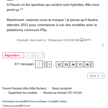
a
A l'heure où les sportives qui sortent sont hybrides, Alfa nous
g
pond ça ^^
e
Maintenant, relancez-nous la marque ! je pense qu'il faudra
attendre 2021 pour commencer à voir des modèles avec la
plateforme commune PSa.
Psssssht, viens voir ici : Showroom 156 GTA SW
H
a
u
Répondre
t
Page
35
sur
36
1
32
33
34
35
36
Précédente
Suivante
877 messages
…
Aller à
Forum Passion-Alfa (Alfa Romeo)
Nous contacter
Supprimer les cookies
Heures au format
UTC+02:00
Développé par
phpBB
® Forum Software © phpBB Limited
Traduit par
phpBB-fr.com