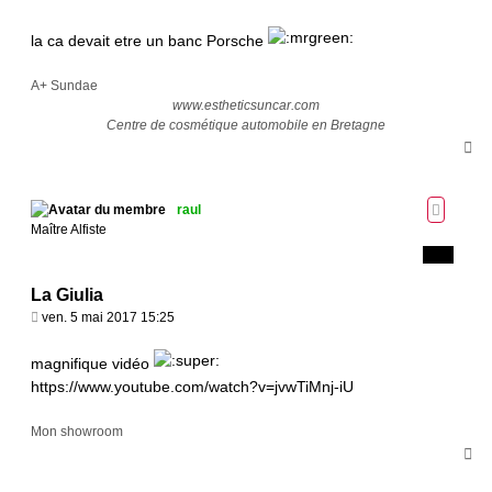
a
g
la ca devait etre un banc Porsche
e
A+ Sundae
www.estheticsuncar.com
Centre de cosmétique automobile en Bretagne
H
a
u
t
raul
Maître Alfiste
La Giulia
M
ven. 5 mai 2017 15:25
e
s
magnifique vidéo
s
https://www.youtube.com/watch?v=jvwTiMnj-iU
a
g
Mon showroom
e
H
a
u