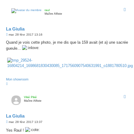
u
t
raul
Maître Alfiste
La Giulia
M
mar. 28 févr. 2017 13:16
e
s
Quand je vois cette photo, je me dis que la 159 avait (et a) une sacrée
s
gueule...
a
g
e
Mon showroom
H
a
u
t
Viké Piké
Maître Alfiste
La Giulia
M
mar. 28 févr. 2017 13:37
e
s
Yes Raul !
s