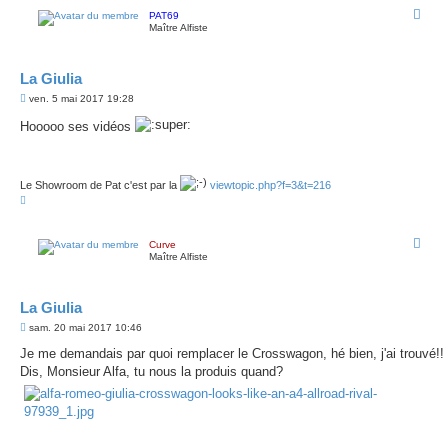
t
PAT69
Maître Alfiste
La Giulia
M
ven. 5 mai 2017 19:28
e
s
Hooooo ses vidéos
s
a
g
e
Le Showroom de Pat c'est par la
viewtopic.php?f=3&t=216
H
a
u
t
Curve
Maître Alfiste
La Giulia
M
sam. 20 mai 2017 10:46
e
s
Je me demandais par quoi remplacer le Crosswagon, hé bien, j'ai trouvé!!
s
Dis, Monsieur Alfa, tu nous la produis quand?
a
g
e