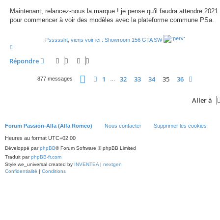
Maintenant, relancez-nous la marque ! je pense qu'il faudra attendre 2021
pour commencer à voir des modèles avec la plateforme commune PSa.
Psssssht, viens voir ici : Showroom 156 GTA SW
H
a
u
Répondre
t
Page
35
sur
36
1
32
33
34
35
36
Précédente
Suivant
877 messages
…
Aller à
Forum Passion-Alfa (Alfa Romeo)
Nous contacter
Supprimer les cookies
Heures au format
UTC+02:00
Développé par
phpBB
® Forum Software © phpBB Limited
Traduit par
phpBB-fr.com
Style we_universal created by
INVENTEA
|
nextgen
Confidentialité
|
Conditions