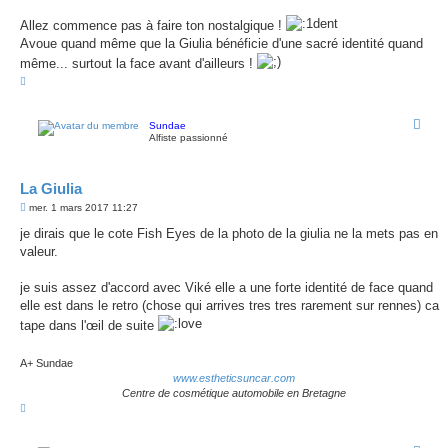
a
g
Allez commence pas à faire ton nostalgique !
e
Avoue quand même que la Giulia bénéficie d'une sacré identité quand
même... surtout la face avant d'ailleurs !
H
a
u
t
Sundae
Alfiste passionné
La Giulia
M
mer. 1 mars 2017 11:27
e
s
je dirais que le cote Fish Eyes de la photo de la giulia ne la mets pas en
s
valeur.
a
g
e
je suis assez d'accord avec Viké elle a une forte identité de face quand
elle est dans le retro (chose qui arrives tres tres rarement sur rennes) ca
tape dans l'œil de suite
A+ Sundae
www.estheticsuncar.com
Centre de cosmétique automobile en Bretagne
H
a
u
t