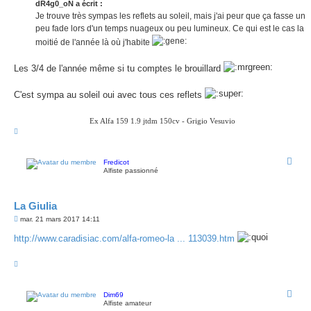
dR4g0_oN a écrit :
a
g
Je trouve très sympas les reflets au soleil, mais j'ai peur que ça fasse un
e
peu fade lors d'un temps nuageux ou peu lumineux. Ce qui est le cas la
moitié de l'année là où j'habite
Les 3/4 de l'année même si tu comptes le brouillard
C'est sympa au soleil oui avec tous ces reflets
Ex Alfa 159 1.9 jtdm 150cv - Grigio Vesuvio
H
a
u
t
Fredicot
Alfiste passionné
La Giulia
M
mar. 21 mars 2017 14:11
e
s
http://www.caradisiac.com/alfa-romeo-la ... 113039.htm
s
a
g
H
e
a
u
t
Dim69
Alfiste amateur