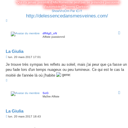
"Qui n'a jamais possédé d'Alfa Romeo ne peut pas se prétendre passionné
d'automobiles" Jeremy Clarkson
ShowVroOm Par iCi !!
http://delessencedansmesveines.com/
H
a
u
t
dR4g0_oN
Alfiste passionné
La Giulia
M
lun. 20 mars 2017 17:01
e
s
Je trouve très sympas les reflets au soleil, mais j'ai peur que ça fasse un
s
peu fade lors d'un temps nuageux ou peu lumineux. Ce qui est le cas la
a
g
moitié de l'année là où j'habite
e
H
a
u
t
SoG
Maître Alfiste
La Giulia
M
lun. 20 mars 2017 18:43
e
s
s