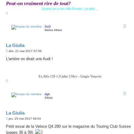
Peut-on vraiment rire de tout?
Quand on a une Alfa Romeo, ça aide....
H
a
u
t
SoG
Maître Alfiste
La Giulia
M
dim. 21 mai 2017 07:56
e
s
L'arrière on dirait une Audi !
s
a
g
e
Ex Alfa 159 1.9 jtdm 150cv - Grigio Vesuvio
H
a
u
t
dgb
Alfiste
La Giulia
M
jeu. 25 mai 2017 08:04
e
s
Petit essai de la Veloce Q4 280 sur le magazine du Touring Club Suisse
s
(pages 36 à 39).
a