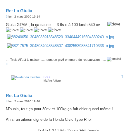
Re: La Giulia
M
lun. 2 mars 2020 19:14
e
s
Giulia GTAM , la ça cause … 3.6s o à 100 km/h 540 cv ….
s
a
g
e
.....Trois Alfa à la maison ......dont un gtv6 en cours de restauration ......
H
a
u
t
SoG
Maître Alfiste
Re: La Giulia
M
lun. 2 mars 2020 19:40
e
s
M'ouais, tout ça pour 30cv et 100kg ça fait chier quand même !
s
a
g
Ah si un aileron digne de la Honda Civic Type R lol
e
Ex Alfa 159 1.9 jtdm 150cv - Grigio Vesuvio