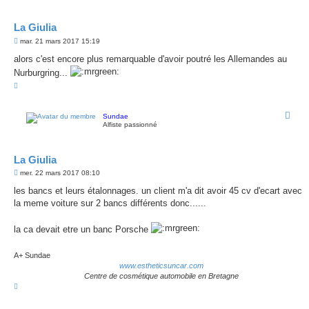
La Giulia
M
mar. 21 mars 2017 15:19
e
s
alors c'est encore plus remarquable d'avoir poutré les Allemandes au
s
Nurburgring...
a
g
H
e
a
u
t
Sundae
Alfiste passionné
La Giulia
M
mer. 22 mars 2017 08:10
e
s
les bancs et leurs étalonnages. un client m'a dit avoir 45 cv d'ecart avec
s
la meme voiture sur 2 bancs différents donc......
a
g
e
la ca devait etre un banc Porsche
A+ Sundae
www.estheticsuncar.com
Centre de cosmétique automobile en Bretagne
H
a
u
t