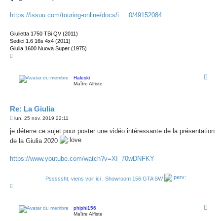
g
e
https://issuu.com/touring-online/docs/i ... 0/49152084
Giulietta 1750 TBi QV (2011)
Sedici 1.6 16s 4x4 (2011)
Giulia 1600 Nuova Super (1975)
H
a
u
t
Haleski
Maître Alfiste
Re: La Giulia
M
lun. 25 nov. 2019 22:11
e
s
je déterre ce sujet pour poster une vidéo intéressante de la présentation
s
de la Giulia 2020
a
g
e
https://www.youtube.com/watch?v=XI_70wDNFKY
Psssssht, viens voir ici : Showroom 156 GTA SW
H
a
u
t
phiphi156
Maître Alfiste