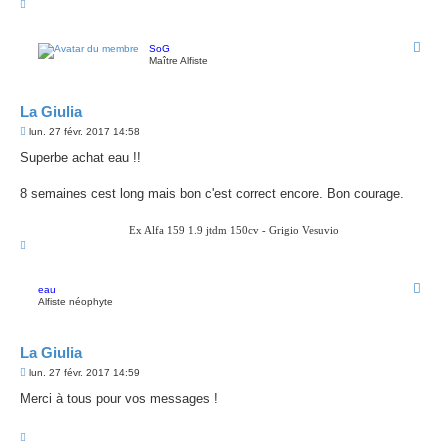
H
e
a
u
t
SoG
Maître Alfiste
La Giulia
M
lun. 27 févr. 2017 14:58
e
s
Superbe achat eau !!
s
a
g
8 semaines cest long mais bon c'est correct encore. Bon courage.
e
Ex Alfa 159 1.9 jtdm 150cv - Grigio Vesuvio
H
a
u
t
eau
Alfiste néophyte
La Giulia
M
lun. 27 févr. 2017 14:59
e
s
Merci à tous pour vos messages !
s
a
g
H
e
a