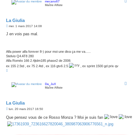
mecano67
Maître Alfiste
La Giulia
M
mer. 1 mars 2017 14:08
e
s
J en vois pas mal.
s
a
g
e
Alfa power alfa forever 8-) pour moi une diva ça me va......
Stelvio Q4 AT8 280
Alfa Roméo 166 2.4jtdm185 phase2 de 2006
ex 155 2.5td , ex 75 2.4td , ex 116 gtv6 2.5
, ex sprint 1500 gd prix qv
H
a
u
t
Da_JuX
Maître Alfiste
La Giulia
M
lun. 20 mars 2017 16:50
e
s
Que pensez vous de ce Rosso Monza ? Moi je suis fan
s
a
g
e