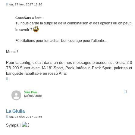
M
lun. 27 févr. 2017 13:36
e
s
s
CocoNats a écrit :
a
g
Tu nous garde la surprise de la combinaison et des options ou on peut
e
le savoir ?
Félicitations pour ton achat, bon courage pour l'attente...
Merci !
Pour la config, c'était dans un de mes messages précédents : Giulia 2.0
TB 200 Super avec JA 18" Sport, Pack Intérieur, Pack Sport, palettes et
banquette rabattable en rosso Alfa.
H
a
u
t
Viké Piké
Maître Alfiste
La Giulia
M
lun. 27 févr. 2017 13:56
e
s
Sympa !
s
a
g