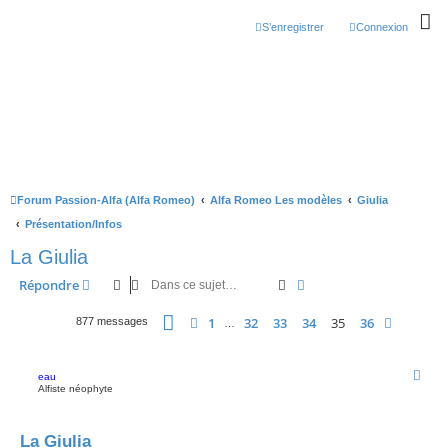
S’enregistrer
Connexion
Forum Passion-Alfa (Alfa Romeo)
Alfa Romeo Les modèles
Giulia
Présentation/Infos
La Giulia
Rechercher
Recherche avancée
Répondre
Page
35
sur
36
1
32
33
34
35
36
Précédente
Suivant
877 messages
…
eau
Alfiste néophyte
La Giulia