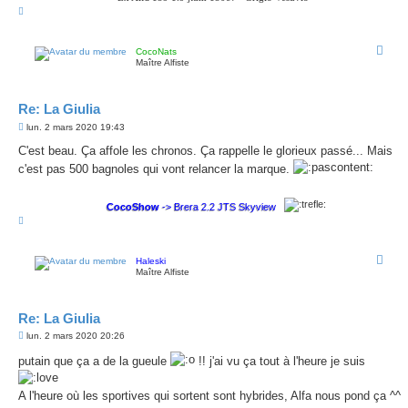
H
a
u
t
CocoNats
Maître Alfiste
Re: La Giulia
M
lun. 2 mars 2020 19:43
e
s
C'est beau. Ça affole les chronos. Ça rappelle le glorieux passé... Mais
s
c'est pas 500 bagnoles qui vont relancer la marque.
a
g
e
CocoShow
-> Brera 2.2 JTS Skyview
H
a
u
t
Haleski
Maître Alfiste
Re: La Giulia
M
lun. 2 mars 2020 20:26
e
s
putain que ça a de la gueule
!! j'ai vu ça tout à l'heure je suis
s
a
g
A l'heure où les sportives qui sortent sont hybrides, Alfa nous pond ça ^^
e