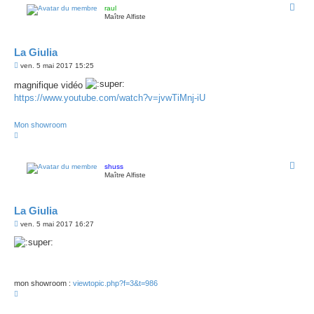
raul
Maître Alfiste
La Giulia
M
ven. 5 mai 2017 15:25
e
s
magnifique vidéo
s
https://www.youtube.com/watch?v=jvwTiMnj-iU
a
g
e
Mon showroom
H
a
u
t
shuss
Maître Alfiste
La Giulia
M
ven. 5 mai 2017 16:27
e
s
s
a
g
e
mon showroom :
viewtopic.php?f=3&t=986
H
a
u