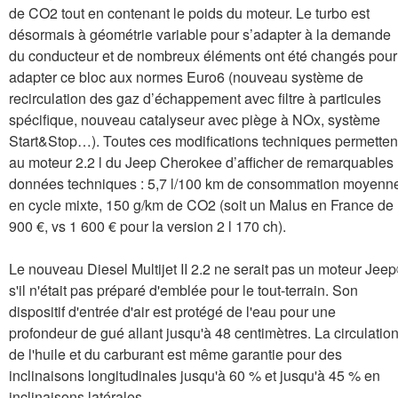
de CO2 tout en contenant le poids du moteur. Le turbo est
désormais à géométrie variable pour s’adapter à la demande
du conducteur et de nombreux éléments ont été changés pour
adapter ce bloc aux normes Euro6 (nouveau système de
recirculation des gaz d’échappement avec filtre à particules
spécifique, nouveau catalyseur avec piège à NOx, système
Start&Stop…). Toutes ces modifications techniques permetten
au moteur 2.2 l du Jeep Cherokee d’afficher de remarquables
données techniques : 5,7 l/100 km de consommation moyenn
en cycle mixte, 150 g/km de CO2 (soit un Malus en France de
900 €, vs 1 600 € pour la version 2 l 170 ch).
Le nouveau Diesel Multijet II 2.2 ne serait pas un moteur Jee
s'il n'était pas préparé d'emblée pour le tout-terrain. Son
dispositif d'entrée d'air est protégé de l'eau pour une
profondeur de gué allant jusqu'à 48 centimètres. La circulatio
de l'huile et du carburant est même garantie pour des
inclinaisons longitudinales jusqu'à 60 % et jusqu'à 45 % en
inclinaisons latérales.