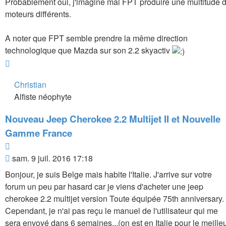
Probablement oui, j'imagine mal FPT produire une multitude 
moteurs différents.
A noter que FPT semble prendre la même direction
technologique que Mazda sur son 2.2 skyactiv
Haut
Christian
Alfiste néophyte
Nouveau Jeep Cherokee 2.2 Multijet II et Nouvelle
Gamme France
Citer
Message
sam. 9 juil. 2016 17:18
Bonjour, je suis Belge mais habite l'Italie. J'arrive sur votre
forum un peu par hasard car je viens d'acheter une jeep
cherokee 2.2 multijet version Toute équipée 75th anniversary.
Cependant, je n'ai pas reçu le manuel de l'utilisateur qui me
sera envoyé dans 6 semaines...(on est en Italie pour le meille