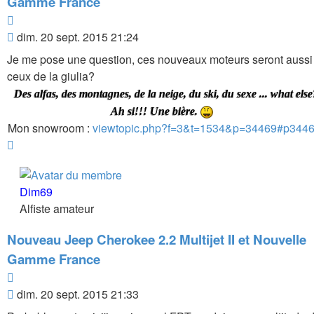
Gamme France
Citer
Message
dim. 20 sept. 2015 21:24
Je me pose une question, ces nouveaux moteurs seront aussi
ceux de la giulia?
Des alfas, des montagnes, de la neige, du ski, du sexe ... what else
Ah si!!! Une bière.
Mon snowroom :
viewtopic.php?f=3&t=1534&p=34469#p344
Haut
Dim69
Alfiste amateur
Nouveau Jeep Cherokee 2.2 Multijet II et Nouvelle
Gamme France
Citer
Message
dim. 20 sept. 2015 21:33