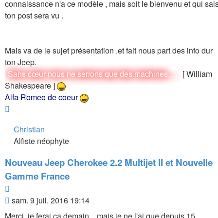
connaissance n'a ce modèle , mais soit le bienvenu et qui sai
ton post sera vu .
Mais va de le sujet présentation .et fait nous part des info dur
ton Jeep.
Sans cœur nous ne serions que des machines. ...
[ William
Shakespeare ]
Alfa Romeo de coeur
Haut
Christian
Alfiste néophyte
Nouveau Jeep Cherokee 2.2 Multijet II et Nouvelle
Gamme France
Citer
Message
sam. 9 juil. 2016 19:14
Merci, je ferai ça demain... mais je ne l'ai que depuis 15