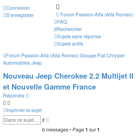
Connexion
Forum Passion-Alfa (Alfa Romeo)
S’enregistrer
FAQ
Rechercher
Sujets sans réponse
Sujets actifs
Forum Passion-Alfa (Alfa Romeo)
Groupe Fiat Chrysler
Automobiles
Jeep
Nouveau Jeep Cherokee 2.2 Multijet II
et Nouvelle Gamme France
Répondre
Imprimer le sujet
Recherche
Rechercher
avancée
6 messages • Page
1
sur
1