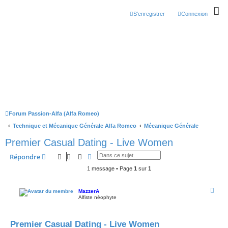
S’enregistrer
Connexion
Forum Passion-Alfa (Alfa Romeo)
Technique et Mécanique Générale Alfa Romeo
Mécanique Générale
Premier Сasual Dating - Live Women
Rechercher
Recherche avancée
Répondre
1 message • Page
1
sur
1
MazzerA
Alfiste néophyte
Premier Сasual Dating - Live Women