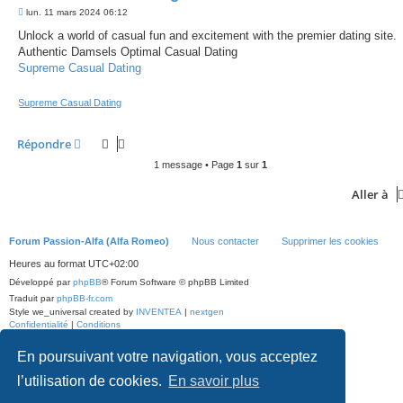
M
lun. 11 mars 2024 06:12
e
s
Unlock a world of casual fun and excitement with the premier dating site.
s
Authentic Damsels Optimal Сasual Dating
a
g
Supreme Сasual Dating
e
Supreme Сasual Dating
Répondre
1 message • Page
1
sur
1
Aller à
Forum Passion-Alfa (Alfa Romeo)
Nous contacter
Supprimer les cookies
Heures au format
UTC+02:00
Développé par
phpBB
® Forum Software © phpBB Limited
Traduit par
phpBB-fr.com
Style we_universal created by
INVENTEA
|
nextgen
Confidentialité
|
Conditions
En poursuivant votre navigation, vous acceptez
l’utilisation de cookies.
En savoir plus