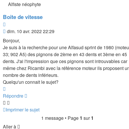
Alfiste néophyte
Boite de vitesse
Citer
Message
dim. 10 avr. 2022 22:29
Bonjour,
Je suis à la recherche pour une Alfasud sprint de 1980 (moteu
33; 902 A5) des pignons de 2ème en 43 dents et 3ème en 45
dents. J'ai l'impression que ces pignons sont introuvables car
même chez Ricambi avec la référence moteur ils proposent u
nombre de dents inférieurs.
Quelqu'un connait le sujet?
Haut
Répondre
Imprimer le sujet
1 message • Page
1
sur
1
Aller à