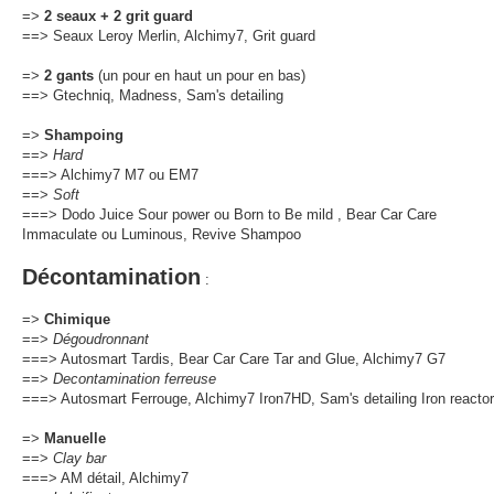
=>
2 seaux + 2 grit guard
==> Seaux Leroy Merlin, Alchimy7, Grit guard
=>
2 gants
(un pour en haut un pour en bas)
==> Gtechniq, Madness, Sam's detailing
=>
Shampoing
==>
Hard
===> Alchimy7 M7 ou EM7
==>
Soft
===> Dodo Juice Sour power ou Born to Be mild , Bear Car Care
Immaculate ou Luminous, Revive Shampoo
Décontamination
:
=>
Chimique
==>
Dégoudronnant
===> Autosmart Tardis, Bear Car Care Tar and Glue, Alchimy7 G7
==>
Decontamination ferreuse
===> Autosmart Ferrouge, Alchimy7 Iron7HD, Sam's detailing Iron reactor
=>
Manuelle
==>
Clay bar
===> AM détail, Alchimy7