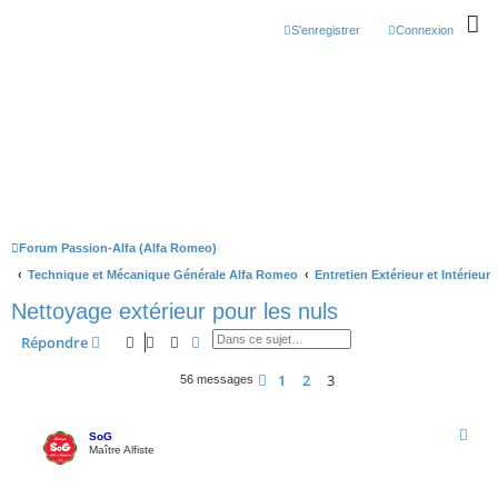
S’enregistrer
Connexion
Forum Passion-Alfa (Alfa Romeo)
Technique et Mécanique Générale Alfa Romeo
Entretien Extérieur et Intérieur
Nettoyage extérieur pour les nuls
Rechercher
Recherche avancée
Répondre
1
2
3
Précédente
56 messages
SoG
Maître Alfiste