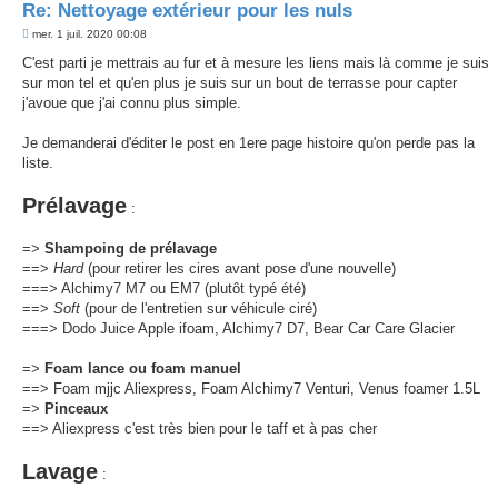
Re: Nettoyage extérieur pour les nuls
M
mer. 1 juil. 2020 00:08
e
s
C'est parti je mettrais au fur et à mesure les liens mais là comme je suis
s
sur mon tel et qu'en plus je suis sur un bout de terrasse pour capter
a
g
j'avoue que j'ai connu plus simple.
e
Je demanderai d'éditer le post en 1ere page histoire qu'on perde pas la
liste.
Prélavage
:
=>
Shampoing de prélavage
==>
Hard
(pour retirer les cires avant pose d'une nouvelle)
===> Alchimy7 M7 ou EM7 (plutôt typé été)
==>
Soft
(pour de l'entretien sur véhicule ciré)
===> Dodo Juice Apple ifoam, Alchimy7 D7, Bear Car Care Glacier
=>
Foam lance ou foam manuel
==> Foam mjjc Aliexpress, Foam Alchimy7 Venturi, Venus foamer 1.5L
=>
Pinceaux
==> Aliexpress c'est très bien pour le taff et à pas cher
Lavage
: