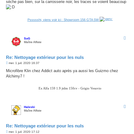
sèche pas bien, sur la carrosserie noir, les traces se voient beaucoup
Psssssht, viens voir ici : Showroom 156 GTA SW
SoG
Maître Alfiste
Re: Nettoyage extérieur pour les nuls
M
mer. 1 juil. 2020 16:37
e
s
Microfibre Klin chez Addict auto après ya aussi les Guizmo chez
s
Alchimy7 !
a
g
e
Ex Alfa 159 1.9 jtdm 150cv - Grigio Vesuvio
Haleski
Maître Alfiste
Re: Nettoyage extérieur pour les nuls
M
mer. 1 juil. 2020 17:12