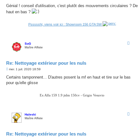
e
s
Génial ! conseil d'utilisation, c'est plutôt des mouvements circulaires ? De
s
haut en bas ?
a
g
e
Psssssht, viens voir ici : Showroom 156 GTA SW
SoG
Maître Alfiste
Re: Nettoyage extérieur pour les nuls
M
mer. 1 juil. 2020 18:59
e
s
Certains tamponnent... D'autres posent la mf en haut et tire sur le bas
s
pour qu'elle glisse
a
g
e
Ex Alfa 159 1.9 jtdm 150cv - Grigio Vesuvio
Haleski
Maître Alfiste
Re: Nettoyage extérieur pour les nuls