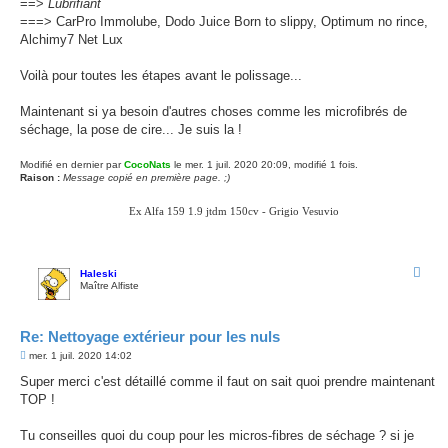
==>
Lubrifiant
===> CarPro Immolube, Dodo Juice Born to slippy, Optimum no rince,
Alchimy7 Net Lux
Voilà pour toutes les étapes avant le polissage...
Maintenant si ya besoin d'autres choses comme les microfibrés de
séchage, la pose de cire... Je suis la !
Modifié en dernier par
CocoNats
le mer. 1 juil. 2020 20:09, modifié 1 fois.
Raison :
Message copié en première page. ;)
Ex Alfa 159 1.9 jtdm 150cv - Grigio Vesuvio
Haleski
Maître Alfiste
Re: Nettoyage extérieur pour les nuls
M
mer. 1 juil. 2020 14:02
e
s
Super merci c'est détaillé comme il faut on sait quoi prendre maintenant
s
TOP !
a
g
e
Tu conseilles quoi du coup pour les micros-fibres de séchage ? si je