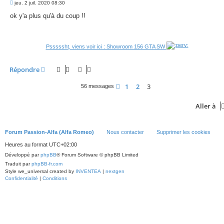
M
jeu. 2 juil. 2020 08:30
e
s
ok y'a plus qu'à du coup !!
s
a
g
e
Psssssht, viens voir ici : Showroom 156 GTA SW
Répondre
1
2
3
Précédente
56 messages
Aller à
Forum Passion-Alfa (Alfa Romeo)
Nous contacter
Supprimer les cookies
Heures au format
UTC+02:00
Développé par
phpBB
® Forum Software © phpBB Limited
Traduit par
phpBB-fr.com
Style we_universal created by
INVENTEA
|
nextgen
Confidentialité
|
Conditions