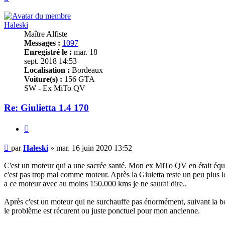
Haleski
Maître Alfiste
Messages :
1097
Enregistré le :
mar. 18
sept. 2018 14:53
Localisation :
Bordeaux
Voiture(s) :
156 GTA
SW - Ex MiTo QV
Re: Giulietta 1.4 170
Citer
Message
par
Haleski
»
mar. 16 juin 2020 13:52
C'est un moteur qui a une sacrée santé. Mon ex MiTo QV en était équipé
c'est pas trop mal comme moteur. Après la Giuletta reste un peu plus l
a ce moteur avec au moins 150.000 kms je ne saurai dire..
Après c'est un moteur qui ne surchauffe pas énormément, suivant la boit
le problème est récurent ou juste ponctuel pour mon ancienne.