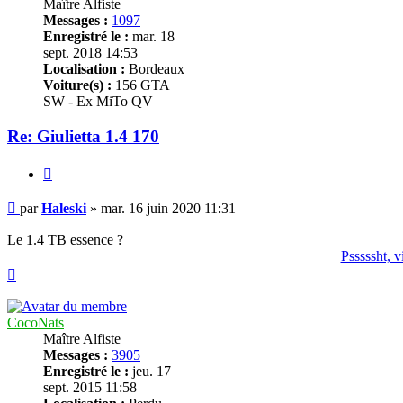
Maître Alfiste
Messages :
1097
Enregistré le :
mar. 18
sept. 2018 14:53
Localisation :
Bordeaux
Voiture(s) :
156 GTA
SW - Ex MiTo QV
Re: Giulietta 1.4 170
Citer
Message
par
Haleski
»
mar. 16 juin 2020 11:31
Le 1.4 TB essence ?
Psssssht, 
Haut
CocoNats
Maître Alfiste
Messages :
3905
Enregistré le :
jeu. 17
sept. 2015 11:58