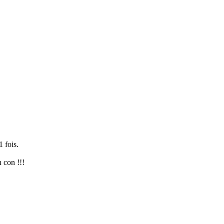
 fois.
 con !!!