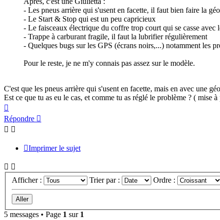
Après, c'est une Giulietta :
- Les pneus arrière qui s'usent en facette, il faut bien faire la gé
- Le Start & Stop qui est un peu capricieux
- Le faisceaux électrique du coffre trop court qui se casse avec 
- Trappe à carburant fragile, il faut la lubrifier régulièrement
- Quelques bugs sur les GPS (écrans noirs,...) notamment les pr
Pour le reste, je ne m'y connais pas assez sur le modèle.
C'est que les pneus arrière qui s'usent en facette, mais en avec une gé
Est ce que tu as eu le cas, et comme tu as réglé le problème ? ( mise à p
Haut
Répondre
Imprimer le sujet
Afficher :
Trier par :
Ordre :
5 messages • Page
1
sur
1