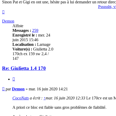
Sinon Pat et Gigi en ont une, hésite pas à lui demander un retour dire
Psssssht, 
Haut
Demon
Alfiste
Messages :
259
Enregistré le :
mer. 24
juin 2015 15:46
Localisation :
Larnage
Voiture(s) :
Giulietta 2.0
170ch ex 159 sw 2,4 /
147
Re: Giulietta 1.4 170
Citer
Message
par
Demon
»
mar. 16 juin 2020 14:21
CocoNats
a écrit :
↑
mar. 16 juin 2020 12:33
Le 170cv est un M
A priori ce bloc est fiable sans gros problèmes de fiabilité.