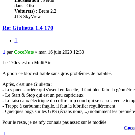
Localisation :
Perdu
dans l'Oise
Voiture(s) :
Brera 2.2
JTS SkyView
Re: Giulietta 1.4 170
Citer
Message
par
CocoNats
»
mar. 16 juin 2020 12:33
Le 170cv est un MultiAir.
A priori ce bloc est fiable sans gros problèmes de fiabilité.
Après, c'est une Giulietta :
- Les pneus arrière qui s'usent en facette, il faut bien faire la géométrie
- Le Start & Stop qui est un peu capricieux
- Le faisceaux électrique du coffre trop court qui se casse avec le temp
- Trappe à carburant fragile, il faut la lubrifier régulièrement
- Quelques bugs sur les GPS (écrans noirs,...) notamment les premières
Pour le reste, je ne m'y connais pas assez sur le modèle.
Coc
Haut