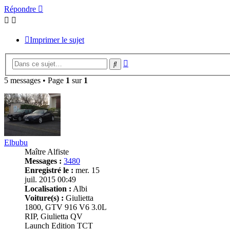
Répondre
Imprimer le sujet
Recherche
Rechercher
avancée
5 messages • Page
1
sur
1
Elbubu
Maître Alfiste
Messages :
3480
Enregistré le :
mer. 15
juil. 2015 00:49
Localisation :
Albi
Voiture(s) :
Giulietta
1800, GTV 916 V6 3.0L
RIP, Giulietta QV
Launch Edition TCT