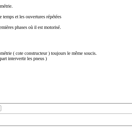
ométrie.
le temps et les ouvertures répétées
emières phases où il est motorisé.
ométrie ( cote constructeur ) toujours le même soucis.
art intervertir les pneus )