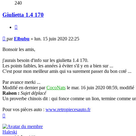
240
Giulietta 1.4 170
Citer
Message
par
Elbubu
»
lun. 15 juin 2020 22:25
Bonsoir les amis,
j'aurais besoin d'info sur les giulietta 1.4 170.
Les points faibles, les années à éviter s'il y en a bien sur ...
C'est pour mon meilleur amis qui va surement passer du bon coté ...
Par avance merki ...
Modifié en dernier par
CocoNats
le mar. 16 juin 2020 08:59, modifié 1
Raison :
Sujet déplacé
Un proverbe chinois dit : qui fonce comme un lion, termine comme un
Pour vos pièces auto :
www.retropiecesauto.fr
Haut
Haleski