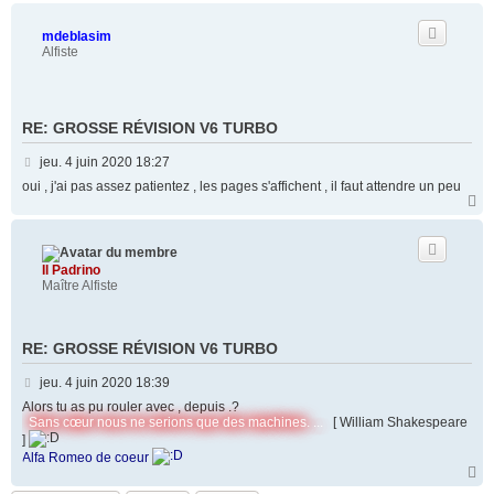
a
u
t
mdeblasim
Alfiste
RE: GROSSE RÉVISION V6 TURBO
M
jeu. 4 juin 2020 18:27
e
oui , j'ai pas assez patientez , les pages s'affichent , il faut attendre un peu
s
H
a
s
u
a
t
g
Il Padrino
e
Maître Alfiste
RE: GROSSE RÉVISION V6 TURBO
M
jeu. 4 juin 2020 18:39
e
Alors tu as pu rouler avec , depuis .?
s
Sans cœur nous ne serions que des machines. ...
[ William Shakespeare
]
s
Alfa Romeo de coeur
a
H
g
a