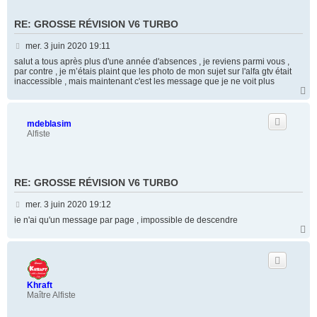
RE: GROSSE RÉVISION V6 TURBO
M
mer. 3 juin 2020 19:11
e
salut a tous après plus d'une année d'absences , je reviens parmi vous ,
s
par contre , je m’étais plaint que les photo de mon sujet sur l'alfa gtv était
inaccessible , mais maintenant c'est les message que je ne voit plus
s
H
a
a
g
u
t
e
mdeblasim
Alfiste
RE: GROSSE RÉVISION V6 TURBO
M
mer. 3 juin 2020 19:12
e
je n'ai qu'un message par page , impossible de descendre
s
H
a
s
u
a
t
g
e
Khraft
Maître Alfiste