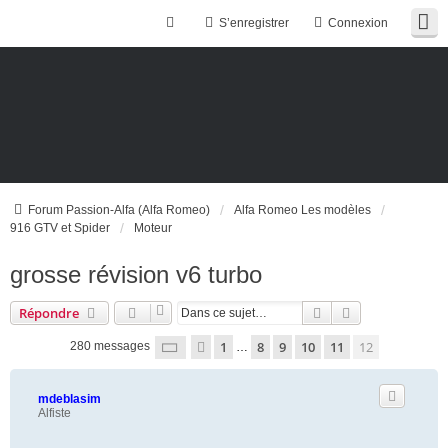
S’enregistrer
Connexion
Forum Passion-Alfa (Alfa Romeo)
Alfa Romeo Les modèles
916 GTV et Spider
Moteur
grosse révision v6 turbo
Rechercher
Recherche ava
Répondre
Page
12
sur
12
1
8
9
10
11
12
Précédente
280 messages
…
mdeblasim
Alfiste