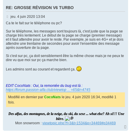
RE: GROSSE RÉVISION V6 TURBO
M
jeu. 4 juin 2020 13:04
e
Ca te le fait sur le téléphone ou pc?
s
Sur le téléphone, les messages sont toujours là, c'est juste que la page se
s
charge très lentement. Le début de la page se charge (premier message)
a
et il faut attendre pour avoir le reste. Par exemple, je suis en 4G+ et je dois
g
attendre une trentaine de secondes pour avoir l'ensemble des message
après ouverture de la page.
e
Si c'est sur pc, ça doit sensiblement être la même chose mais je ne peux te
dire vu que moi sur pc ça marche bien.
Les admins sont au courant et regardent ça.
EDIT CocoNats : Oui, la remontée du bug est là :
https://forum.passion-alfa.club/viewtop ... =65&t=4745
Modifié en dernier par
CocoNats
le jeu. 4 juin 2020 16:34, modifié 1
fois.
Des alfas, des montagnes, de la neige, du ski, du sexe ... what else? Ah si!!! Une
bière.
Mon snowroom :
viewtopic.php?f=3&t=1534&p=34469#p34469
H