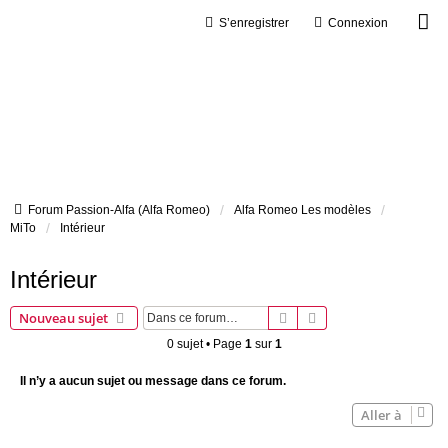
S’enregistrer
Connexion
Forum Passion-Alfa (Alfa Romeo)
Alfa Romeo Les modèles
MiTo
Intérieur
Intérieur
Rechercher
Recherche avancée
Nouveau sujet
0 sujet • Page
1
sur
1
Il n’y a aucun sujet ou message dans ce forum.
Aller à