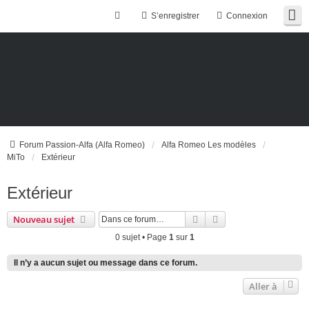
S’enregistrer
Connexion
Forum Passion-Alfa (Alfa Romeo)
Alfa Romeo Les modèles
MiTo
Extérieur
Extérieur
Rechercher
Recherche avancée
Nouveau sujet
0 sujet • Page
1
sur
1
Il n’y a aucun sujet ou message dans ce forum.
Aller à