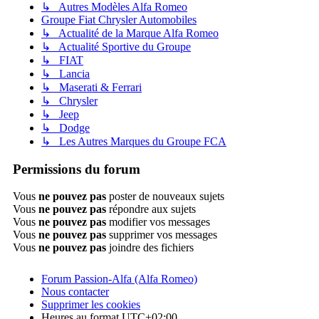
↳ Autres Modèles Alfa Romeo
Groupe Fiat Chrysler Automobiles
↳ Actualité de la Marque Alfa Romeo
↳ Actualité Sportive du Groupe
↳ FIAT
↳ Lancia
↳ Maserati & Ferrari
↳ Chrysler
↳ Jeep
↳ Dodge
↳ Les Autres Marques du Groupe FCA
Permissions du forum
Vous
ne pouvez pas
poster de nouveaux sujets
Vous
ne pouvez pas
répondre aux sujets
Vous
ne pouvez pas
modifier vos messages
Vous
ne pouvez pas
supprimer vos messages
Vous
ne pouvez pas
joindre des fichiers
Forum Passion-Alfa (Alfa Romeo)
Nous contacter
Supprimer les cookies
Heures au format
UTC+02:00