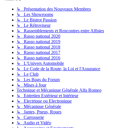
↳ Présentation des Nouveaux Membres
↳ Les Showrooms
↳ Le Bistrot Passion
↳ Le Rétroviseur
↳ Rassemblements et Rencontres entre Alfistes
↳ Rasso national 2020
↳ Rasso national 2019
↳ Rasso national 2018
↳ Rasso national 2017
↳ Rasso national 2016
↳ L'Univers Automobile
↳ Le Code de la Route, la Loi et l'Assurance
↳ Le Club
↳ Les Bugs du Forum
↳ Mises à Jour
Technique et Mécanique Générale Alfa Romeo
↳ Entretien Extérieur et Intérieur
↳ Electrique ou Electronique
↳ Mécanique Générale
↳ Jantes, Pneus, Roues
↳ Carrosserie
↳ Audio et Vidéo