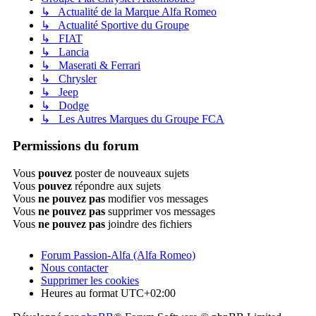
↳ Actualité de la Marque Alfa Romeo
↳ Actualité Sportive du Groupe
↳ FIAT
↳ Lancia
↳ Maserati & Ferrari
↳ Chrysler
↳ Jeep
↳ Dodge
↳ Les Autres Marques du Groupe FCA
Permissions du forum
Vous
pouvez
poster de nouveaux sujets
Vous
pouvez
répondre aux sujets
Vous
ne pouvez pas
modifier vos messages
Vous
ne pouvez pas
supprimer vos messages
Vous
ne pouvez pas
joindre des fichiers
Forum Passion-Alfa (Alfa Romeo)
Nous contacter
Supprimer les cookies
Heures au format
UTC+02:00