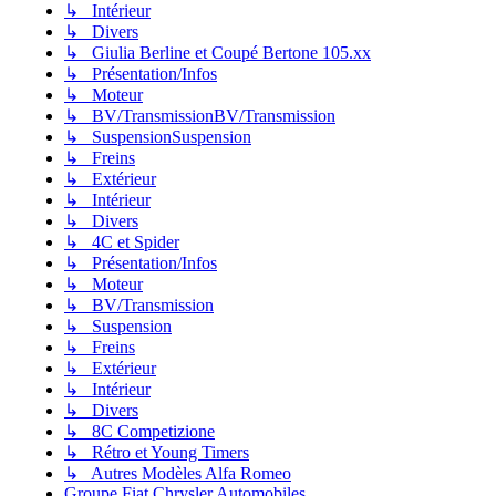
↳ Intérieur
↳ Divers
↳ Giulia Berline et Coupé Bertone 105.xx
↳ Présentation/Infos
↳ Moteur
↳ BV/TransmissionBV/Transmission
↳ SuspensionSuspension
↳ Freins
↳ Extérieur
↳ Intérieur
↳ Divers
↳ 4C et Spider
↳ Présentation/Infos
↳ Moteur
↳ BV/Transmission
↳ Suspension
↳ Freins
↳ Extérieur
↳ Intérieur
↳ Divers
↳ 8C Competizione
↳ Rétro et Young Timers
↳ Autres Modèles Alfa Romeo
Groupe Fiat Chrysler Automobiles