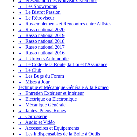
↳ Présentation des Nouveaux Membres
↳ Les Showrooms
↳ Le Bistrot Passion
↳ Le Rétroviseur
↳ Rassemblements et Rencontres entre Alfistes
↳ Rasso national 2020
↳ Rasso national 2019
↳ Rasso national 2018
↳ Rasso national 2017
↳ Rasso national 2016
↳ L'Univers Automobile
↳ Le Code de la Route, la Loi et l'Assurance
↳ Le Club
↳ Les Bugs du Forum
↳ Mises à Jour
Technique et Mécanique Générale Alfa Romeo
↳ Entretien Extérieur et Intérieur
↳ Electrique ou Electronique
↳ Mécanique Générale
↳ Jantes, Pneus, Roues
↳ Carrosserie
↳ Audio et Vidéo
↳ Accessoires et Equipements
↳ Les Indispensables de la Boite à Outils