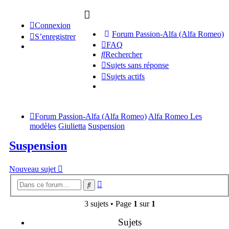
Connexion
Forum Passion-Alfa (Alfa Romeo)
S’enregistrer
FAQ
Rechercher
Sujets sans réponse
Sujets actifs
Forum Passion-Alfa (Alfa Romeo)
Alfa Romeo Les
modèles
Giulietta
Suspension
Suspension
Nouveau sujet
Recherche
Rechercher
avancée
3 sujets • Page
1
sur
1
Sujets