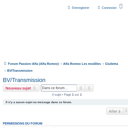
S’enregistrer
Connexion
Forum Passion-Alfa (Alfa Romeo)
Alfa Romeo Les modèles
Giulietta
BV/Transmission
BV/Transmission
Rechercher
Recherche avancée
Nouveau sujet
0 sujet • Page
1
sur
1
Il n’y a aucun sujet ou message dans ce forum.
Aller à
PERMISSIONS DU FORUM