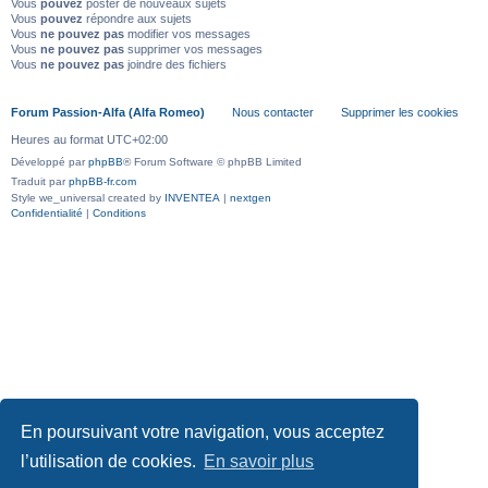
Vous
pouvez
poster de nouveaux sujets
Vous
pouvez
répondre aux sujets
Vous
ne pouvez pas
modifier vos messages
Vous
ne pouvez pas
supprimer vos messages
Vous
ne pouvez pas
joindre des fichiers
Forum Passion-Alfa (Alfa Romeo)
Nous contacter
Supprimer les cookies
Heures au format
UTC+02:00
Développé par
phpBB
® Forum Software © phpBB Limited
Traduit par
phpBB-fr.com
Style we_universal created by
INVENTEA
|
nextgen
Confidentialité
|
Conditions
En poursuivant votre navigation, vous acceptez
l’utilisation de cookies.
En savoir plus