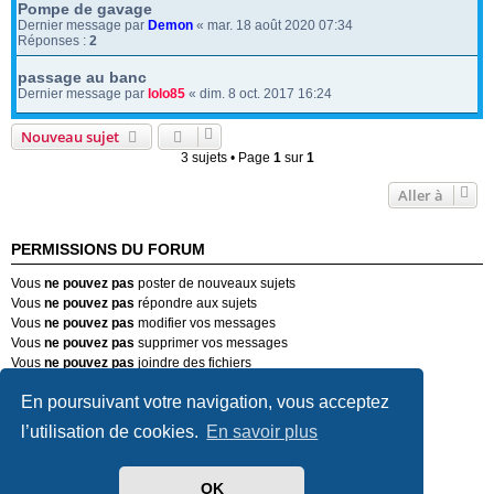
Pompe de gavage
Dernier message par
Demon
«
mar. 18 août 2020 07:34
Réponses :
2
passage au banc
Dernier message par
lolo85
«
dim. 8 oct. 2017 16:24
Nouveau sujet
3 sujets • Page
1
sur
1
Aller à
PERMISSIONS DU FORUM
Vous
ne pouvez pas
poster de nouveaux sujets
Vous
ne pouvez pas
répondre aux sujets
Vous
ne pouvez pas
modifier vos messages
Vous
ne pouvez pas
supprimer vos messages
Vous
ne pouvez pas
joindre des fichiers
En poursuivant votre navigation, vous acceptez
Forum Passion-Alfa (Alfa Romeo)
Nous contacter
Supprimer les cookies
Heures au format
UTC+02:00
l’utilisation de cookies.
En savoir plus
Développé par
phpBB
® Forum Software © phpBB Limited
OK
Traduit par
phpBB-fr.com