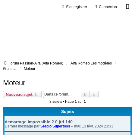
S’enregistrer
Connexion
Forum Passion-Alfa (Alfa Romeo)
Alfa Romeo Les modèles
Giulietta
Moteur
Moteur
Rechercher
Recherche avancée
Nouveau sujet
3 sujets • Page
1
sur
1
Sujets
demarrage impossible 2.0 jtd 140
Dernier message par
Sergio Supertoss
«
mar. 13 févr. 2024 23:33