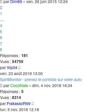
par
Dim69
»
ven. 26 juin 2015 12:24
1
…
4
5
6
7
8
Réponses :
181
Vues :
54759
par
Vrp34
ven. 23 août 2019 13:00
SpritMonitor - prenez le contrôle sur votre auto
par
CocoNats
»
dim. 4 nov. 2018 16:34
Réponses :
5
Vues :
8314
par
FrakassoR69
lun. 5 nov. 2018 12:18