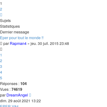
1
2
Suivante
Sujets
Statistiques
Dernier message
Eper pour tout le monde !!
par
Rapman4
»
jeu. 30 juil. 2015 23:48
1
2
3
4
5
Réponses :
104
Vues :
74619
par
DreamAngel
dim. 29 août 2021 13:22
EPER V84