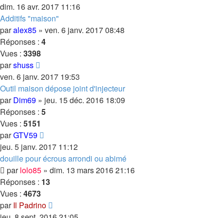
dim. 16 avr. 2017 11:16
Additifs "maison"
par
alex85
»
ven. 6 janv. 2017 08:48
Réponses :
4
Vues :
3398
par
shuss
ven. 6 janv. 2017 19:53
Outil maison dépose joint d'injecteur
par
Dim69
»
jeu. 15 déc. 2016 18:09
Réponses :
5
Vues :
5151
par
GTV59
jeu. 5 janv. 2017 11:12
douille pour écrous arrondi ou abimé
par
lolo85
»
dim. 13 mars 2016 21:16
Réponses :
13
Vues :
4673
par
Il Padrino
jeu. 8 sept. 2016 21:05