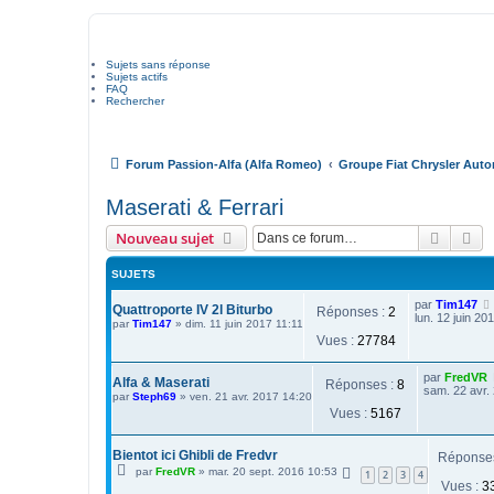
Sujets sans réponse
Sujets actifs
FAQ
Rechercher
Forum Passion-Alfa (Alfa Romeo)
Groupe Fiat Chrysler Aut
Maserati & Ferrari
Recher
Re
Nouveau sujet
SUJETS
par
Tim147
Quattroporte IV 2l Biturbo
Réponses :
2
lun. 12 juin 20
par
Tim147
»
dim. 11 juin 2017 11:11
Vues :
27784
par
FredVR
Alfa & Maserati
Réponses :
8
sam. 22 avr.
par
Steph69
»
ven. 21 avr. 2017 14:20
Vues :
5167
Bientot ici Ghibli de Fredvr
Réponse
par
FredVR
»
mar. 20 sept. 2016 10:53
1
2
3
4
Vues :
3