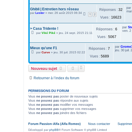
par
Ghibli | Entretien hors réseau
Réponses :
32
mar
par
Lester
»
mer. 26 août 2015 06:34
1
2
Vues :
16623
par
St
> Casa Tridente !
Réponses :
6
ven. 2
par
Viké Piké
»
jeu. 24 sept. 2015 21:11
Vues :
5067
par
Grome
Mieux qu'une F1
Réponses :
7
jeu. 30 juil.
par
Curve
»
jeu. 30 juil. 2015 02:22
Vues :
5689
Nouveau sujet
Retourner à l’index du forum
PERMISSIONS DU FORUM
Vous
ne pouvez pas
poster de nouveaux sujets
Vous
ne pouvez pas
répondre aux sujets
Vous
ne pouvez pas
modifier vos messages
Vous
ne pouvez pas
supprimer vos messages
Vous
ne pouvez pas
joindre des fichiers
Forum Passion-Alfa (Alfa Romeo)
Nous contacter
Supprimer
Développé par
phpBB
® Forum Software © phpBB Limited