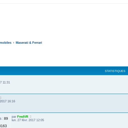
omobiles
Maserati & Ferrari
cher
cherche avancée
STATISTIQUES
17 11:31
 2017 16:16
par
FredVR
s :
89
lun. 27 févr. 2017 12:05
3163