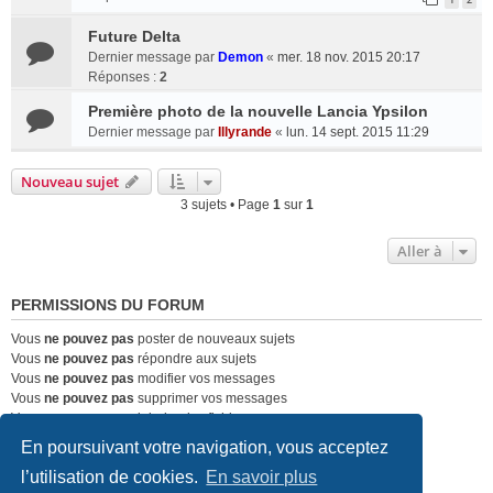
Future Delta
Dernier message par
Demon
«
mer. 18 nov. 2015 20:17
Réponses :
2
Première photo de la nouvelle Lancia Ypsilon
Dernier message par
Illyrande
«
lun. 14 sept. 2015 11:29
Nouveau sujet
3 sujets • Page
1
sur
1
Aller à
PERMISSIONS DU FORUM
Vous
ne pouvez pas
poster de nouveaux sujets
Vous
ne pouvez pas
répondre aux sujets
Vous
ne pouvez pas
modifier vos messages
Vous
ne pouvez pas
supprimer vos messages
Vous
ne pouvez pas
joindre des fichiers
En poursuivant votre navigation, vous acceptez
Forum Passion-Alfa (Alfa Romeo)
Nous contacter
l’utilisation de cookies.
En savoir plus