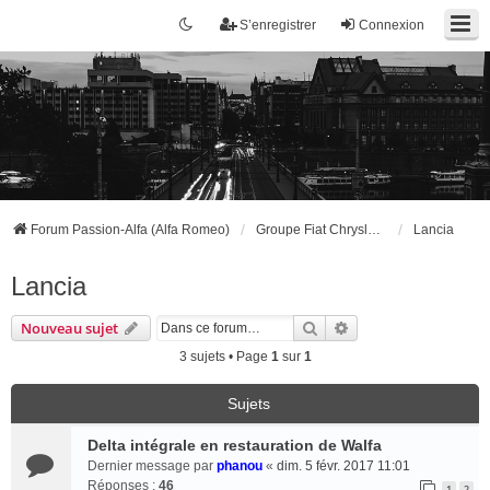
S’enregistrer
Connexion
Forum Passion-Alfa (Alfa Romeo)
Groupe Fiat Chrysler Automobiles
Lancia
Lancia
Rechercher
Recherche avancée
Nouveau sujet
3 sujets • Page
1
sur
1
Sujets
Delta intégrale en restauration de Walfa
Dernier message par
phanou
«
dim. 5 févr. 2017 11:01
Réponses :
46
1
2