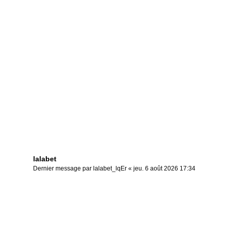
lalabet
Dernier message par
lalabet_lqEr
«
jeu. 6 août 2026 17:34