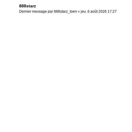
888starz
Dernier message par
888starz_toen
«
jeu. 6 août 2026 17:27