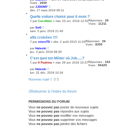
Vues :
2650
par
JJDOMY
dim. 17 mars 2019 08:11
Quelle voiture choisir pour 6 mois ?
Réponses :
26
par
CocoNats
»
mar. 23 oct. 2018 12:53
Vues :
11211
par
SoG
sam. 5 janv. 2019 21:40
alfa croisées !!!!
Réponses :
26
par
vinceTD
»
dim. 2 août 2015 11:03
Vues :
8355
par
Haleski
jeu. 3 janv. 2019 08:30
C'est quoi ton Métier où Job......?
Réponses :
194
par
Il Padrino
»
mar. 26 avr. 2016 10:37
Vues :
50429
par
Haleski
lun. 31 déc. 2018 10:34
Nouveau sujet
Retourner à l’index du forum
PERMISSIONS DU FORUM
Vous
ne pouvez pas
poster de nouveaux sujets
Vous
ne pouvez pas
répondre aux sujets
Vous
ne pouvez pas
modifier vos messages
Vous
ne pouvez pas
supprimer vos messages
Vous
ne pouvez pas
joindre des fichiers