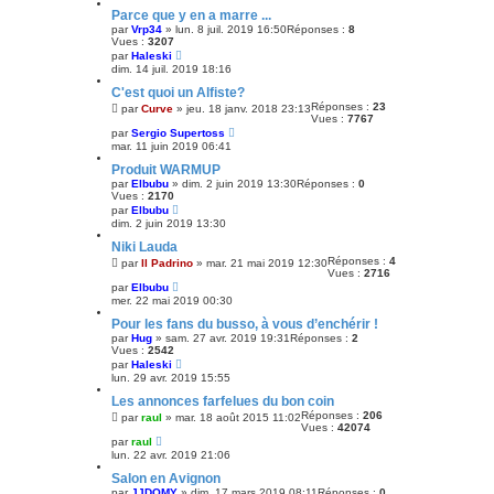
Parce que y en a marre ...
par
Vrp34
»
lun. 8 juil. 2019 16:50
Réponses :
8
Vues :
3207
par
Haleski
dim. 14 juil. 2019 18:16
C'est quoi un Alfiste?
Réponses :
23
par
Curve
»
jeu. 18 janv. 2018 23:13
Vues :
7767
par
Sergio Supertoss
mar. 11 juin 2019 06:41
Produit WARMUP
par
Elbubu
»
dim. 2 juin 2019 13:30
Réponses :
0
Vues :
2170
par
Elbubu
dim. 2 juin 2019 13:30
Niki Lauda
Réponses :
4
par
Il Padrino
»
mar. 21 mai 2019 12:30
Vues :
2716
par
Elbubu
mer. 22 mai 2019 00:30
Pour les fans du busso, à vous d’enchérir !
par
Hug
»
sam. 27 avr. 2019 19:31
Réponses :
2
Vues :
2542
par
Haleski
lun. 29 avr. 2019 15:55
Les annonces farfelues du bon coin
Réponses :
206
par
raul
»
mar. 18 août 2015 11:02
Vues :
42074
par
raul
lun. 22 avr. 2019 21:06
Salon en Avignon
par
JJDOMY
»
dim. 17 mars 2019 08:11
Réponses :
0