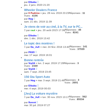
par
Elbubu
jeu. 2 janv. 2020 21:20
Wheeler Dealers France
par
Il Padrino
»
jeu. 28 nov. 2019 23:23
Réponses :
11
Vues :
4106
par
Hug
sam. 21 déc. 2019 11:39
Je viens de voir au ciné, à la TV, sur le PC...
Réponses :
45
par
raul
»
jeu. 20 août 2015 17:39
Vues :
8241
par
Elbubu
dim. 1 déc. 2019 13:42
Le topic des montres !
Réponses :
141
par
Da_JuX
»
mer. 24 févr. 2016 13:40
Vues :
37939
par
PK69
mar. 17 sept. 2019 16:01
Bonne rentrée
par
Vrp34
»
lun. 2 sept. 2019 17:28
Réponses :
3
Vues :
2340
par
Vrp34
sam. 7 sept. 2019 23:45
156 Gta Sport Auto
Réponses :
3
par
Hug
»
mar. 3 sept. 2019 21:49
Vues :
2691
par
Elbubu
mer. 4 sept. 2019 00:03
[Jeu] La voiture mystère
Réponses :
562
par
Da_JuX
»
lun. 30 nov. 2015 13:17
Vues :
89334
par
florent
mar. 30 juil. 2019 07:27