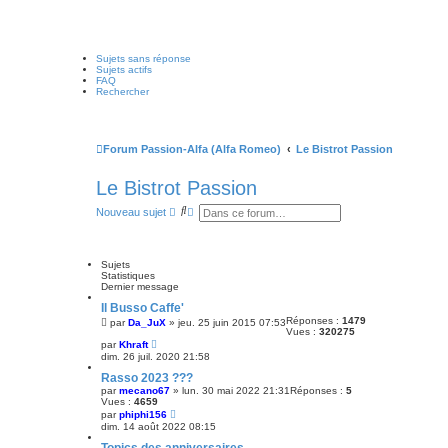
Sujets sans réponse
Sujets actifs
FAQ
Rechercher
Forum Passion-Alfa (Alfa Romeo)
Le Bistrot Passion
Le Bistrot Passion
R
R
Nouveau sujet
e
e
c
c
h
h
e
e
Sujets
r
r
Statistiques
c
c
Dernier message
h
h
e
e
Il Busso Caffe'
r
a
Réponses :
1479
par
Da_JuX
»
jeu. 25 juin 2015 07:53
v
Vues :
320275
a
par
Khraft
n
dim. 26 juil. 2020 21:58
c
Rasso 2023 ???
é
e
par
mecano67
»
lun. 30 mai 2022 21:31
Réponses :
5
Vues :
4659
par
phiphi156
dim. 14 août 2022 08:15