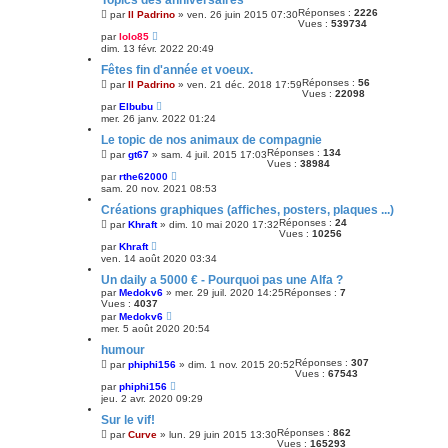
Topics des anniversaires
Réponses :
2226
par
Il Padrino
»
ven. 26 juin 2015 07:30
Vues :
539734
par
lolo85
dim. 13 févr. 2022 20:49
Fêtes fin d'année et voeux.
Réponses :
56
par
Il Padrino
»
ven. 21 déc. 2018 17:59
Vues :
22098
par
Elbubu
mer. 26 janv. 2022 01:24
Le topic de nos animaux de compagnie
Réponses :
134
par
gt67
»
sam. 4 juil. 2015 17:03
Vues :
38984
par
rthe62000
sam. 20 nov. 2021 08:53
Créations graphiques (affiches, posters, plaques ...)
Réponses :
24
par
Khraft
»
dim. 10 mai 2020 17:32
Vues :
10256
par
Khraft
ven. 14 août 2020 03:34
Un daily a 5000 € - Pourquoi pas une Alfa ?
par
Medokv6
»
mer. 29 juil. 2020 14:25
Réponses :
7
Vues :
4037
par
Medokv6
mer. 5 août 2020 20:54
humour
Réponses :
307
par
phiphi156
»
dim. 1 nov. 2015 20:52
Vues :
67543
par
phiphi156
jeu. 2 avr. 2020 09:29
Sur le vif!
Réponses :
862
par
Curve
»
lun. 29 juin 2015 13:30
Vues :
165293