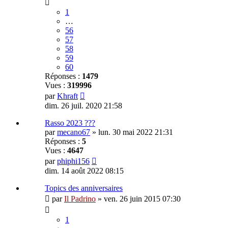
1
…
56
57
58
59
60
Réponses :
1479
Vues :
319996
par
Khraft
dim. 26 juil. 2020 21:58
Rasso 2023 ???
par
mecano67
»
lun. 30 mai 2022 21:31
Réponses :
5
Vues :
4647
par
phiphi156
dim. 14 août 2022 08:15
Topics des anniversaires
par
Il Padrino
»
ven. 26 juin 2015 07:30
1