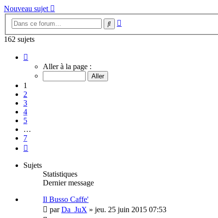
Nouveau sujet
Recherche
Rechercher
avancée
162 sujets
Page
1
Aller à la page :
sur
7
1
2
3
4
5
…
7
Suivante
Sujets
Statistiques
Dernier message
Il Busso Caffe'
par
Da_JuX
»
jeu. 25 juin 2015 07:53