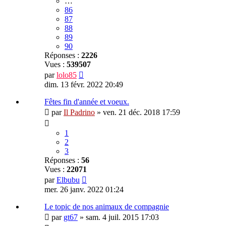
…
86
87
88
89
90
Réponses :
2226
Vues :
539507
par
lolo85
dim. 13 févr. 2022 20:49
Fêtes fin d'année et voeux.
par
Il Padrino
»
ven. 21 déc. 2018 17:59
1
2
3
Réponses :
56
Vues :
22071
par
Elbubu
mer. 26 janv. 2022 01:24
Le topic de nos animaux de compagnie
par
gt67
»
sam. 4 juil. 2015 17:03