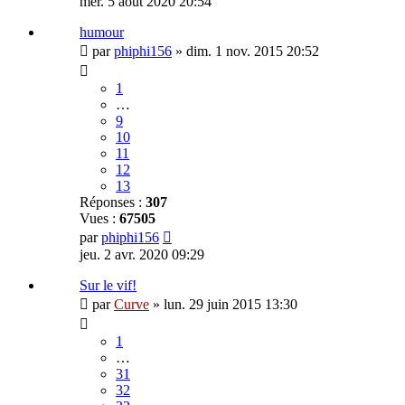
mer. 5 août 2020 20:54
humour
par
phiphi156
»
dim. 1 nov. 2015 20:52
1
…
9
10
11
12
13
Réponses :
307
Vues :
67505
par
phiphi156
jeu. 2 avr. 2020 09:29
Sur le vif!
par
Curve
»
lun. 29 juin 2015 13:30
1
…
31
32