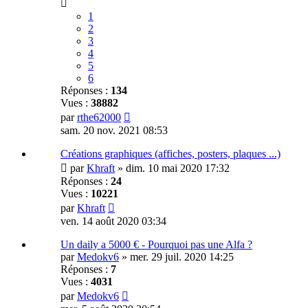
1
2
3
4
5
6
Réponses :
134
Vues :
38882
par
rthe62000
sam. 20 nov. 2021 08:53
Créations graphiques (affiches, posters, plaques ...)
par
Khraft
»
dim. 10 mai 2020 17:32
Réponses :
24
Vues :
10221
par
Khraft
ven. 14 août 2020 03:34
Un daily a 5000 € - Pourquoi pas une Alfa ?
par
Medokv6
»
mer. 29 juil. 2020 14:25
Réponses :
7
Vues :
4031
par
Medokv6