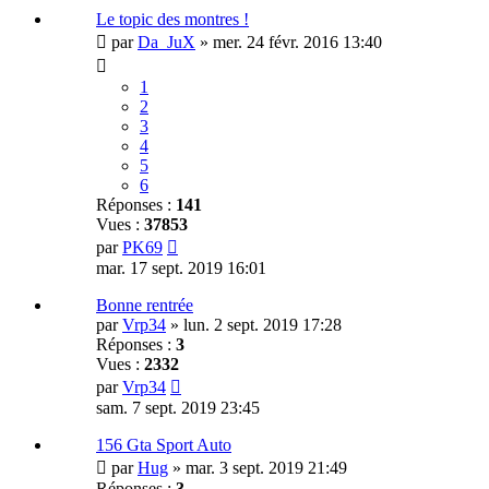
Le topic des montres !
par
Da_JuX
»
mer. 24 févr. 2016 13:40
1
2
3
4
5
6
Réponses :
141
Vues :
37853
par
PK69
mar. 17 sept. 2019 16:01
Bonne rentrée
par
Vrp34
»
lun. 2 sept. 2019 17:28
Réponses :
3
Vues :
2332
par
Vrp34
sam. 7 sept. 2019 23:45
156 Gta Sport Auto
par
Hug
»
mar. 3 sept. 2019 21:49
Réponses :
3