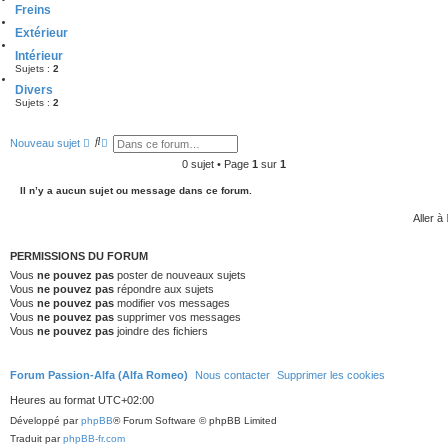
Freins
Extérieur
Intérieur
Sujets :
2
Divers
Sujets :
2
R
R
Nouveau sujet
e
e
c
c
0 sujet • Page
1
sur
1
h
h
e
e
Il n’y a aucun sujet ou message dans ce forum.
r
r
c
c
Aller à
h
h
e
e
r
a
PERMISSIONS DU FORUM
v
a
Vous
ne pouvez pas
poster de nouveaux sujets
n
Vous
ne pouvez pas
répondre aux sujets
c
Vous
ne pouvez pas
modifier vos messages
é
Vous
ne pouvez pas
supprimer vos messages
e
Vous
ne pouvez pas
joindre des fichiers
Forum Passion-Alfa (Alfa Romeo)
Nous contacter
Supprimer les cookies
Heures au format
UTC+02:00
Développé par
phpBB
® Forum Software © phpBB Limited
Traduit par
phpBB-fr.com