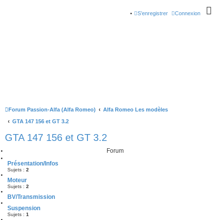
S’enregistrer
Connexion
Forum Passion-Alfa (Alfa Romeo)
Alfa Romeo Les modèles
GTA 147 156 et GT 3.2
GTA 147 156 et GT 3.2
Forum
Présentation/Infos
Sujets :
2
Moteur
Sujets :
2
BV/Transmission
Suspension
Sujets :
1