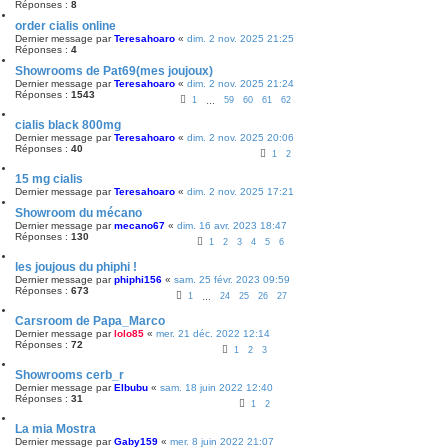
Réponses :
8
e
order cialis online
Dernier message par
Teresahoaro
«
dim. 2 nov. 2025 21:25
Réponses :
4
Showrooms de Pat69(mes joujoux)
Dernier message par
Teresahoaro
«
dim. 2 nov. 2025 21:24
Réponses :
1543
1
59
60
61
62
…
cialis black 800mg
Dernier message par
Teresahoaro
«
dim. 2 nov. 2025 20:06
Réponses :
40
1
2
15 mg cialis
Dernier message par
Teresahoaro
«
dim. 2 nov. 2025 17:21
Showroom du mécano
Dernier message par
mecano67
«
dim. 16 avr. 2023 18:47
Réponses :
130
1
2
3
4
5
6
les joujous du phiphi !
Dernier message par
phiphi156
«
sam. 25 févr. 2023 09:59
Réponses :
673
1
24
25
26
27
…
Carsroom de Papa_Marco
Dernier message par
lolo85
«
mer. 21 déc. 2022 12:14
Réponses :
72
1
2
3
Showrooms cerb_r
Dernier message par
Elbubu
«
sam. 18 juin 2022 12:40
Réponses :
31
1
2
La mia Mostra
Dernier message par
Gaby159
«
mer. 8 juin 2022 21:07