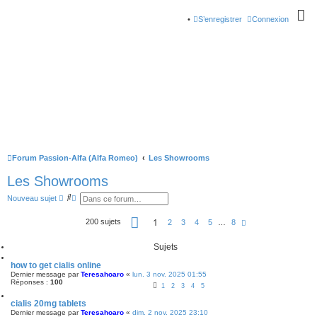
S’enregistrer
Connexion
Forum Passion-Alfa (Alfa Romeo)
Les Showrooms
Les Showrooms
R
R
Nouveau sujet
e
e
c
c
P
1
200 sujets
h
h
S
2
3
4
5
…
8
a
e
e
u
g
r
r
i
e
Sujets
c
c
v
1
h
h
a
s
e
e
n
how to get cialis online
u
r
a
t
Dernier message par
Teresahoaro
«
lun. 3 nov. 2025 01:55
r
v
e
Réponses :
100
8
1
2
3
4
5
a
n
cialis 20mg tablets
c
Dernier message par
Teresahoaro
«
dim. 2 nov. 2025 23:10
é