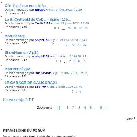
Clin d'oeil sur mes Alfas
Dernier message par
Elbubu
«
ven. 5 févr. 2021 00:19
Réponses :
18
Le ShOwRooM de CeD....! Spider 115...
Dernier message par
CedAlfa54
«
dim. 17 janv. 2021 15:40
Réponses :
759
1
28
29
30
31
…
Mon Garage
Dernier message par
phiphi156
«
jeu. 19 nov. 2020 18:41
Réponses :
575
1
21
22
23
24
…
ShowRom de Vrp34
Dernier message par
phiphi156
«
ven. 6 nov. 2020 08:23
Réponses :
247
1
7
8
9
10
…
Mon coupé gtv
Dernier message par
Buenavista
«
jeu. 5 nov. 2020 19:36
Réponses :
12
LE GARAGE DE CALICOBA21
Dernier message par
159_90
«
lun. 3 août 2020 18:49
Réponses :
32
1
2
Nouveau sujet
P
1
200 sujets
S
2
3
4
5
…
8
a
u
g
i
e
v
Aller à
1
a
s
n
u
t
PERMISSIONS DU FORUM
r
e
8
Vous
ne pouvez pas
poster de nouveaux sujets