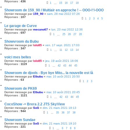
Réponses :
436
1
15
16
17
18
…
Showroom de 159_90 / Multiair en approche ! -- OOO-\°/-OOO
Dernier message par
159_90
«
sam. 28 mai 2022 07:26
Réponses :
107
1
2
3
4
5
Le garage de Curve
Dernier message par
mecano67
«
lun. 23 mai 2022 12:36
Réponses :
697
1
25
26
27
28
…
Showvroom du Bubu
Dernier message par
lolo85
«
ven. 17 sept. 2021 17:03
Réponses :
347
1
11
12
13
14
…
voici mes belles
Dernier message par
lolo85
«
jeu. 19 août 2021 16:06
Réponses :
1119
1
42
43
44
45
…
Showroom de djools - Bye bye Mito... la nouvelle est là
Dernier message par
Elbubu
«
mar. 10 août 2021 20:50
Réponses :
63
1
2
3
Showroom de PK69
Dernier message par
Elbubu
«
mar. 10 août 2021 20:45
Réponses :
1121
1
42
43
44
45
…
CocoShow -> Brera 2.2 JTS SkyView
Dernier message par
SoG
«
dim. 21 mars 2021 19:13
Réponses :
944
1
35
36
37
38
…
Showroom Sundae
Dernier message par
SoG
«
dim. 21 mars 2021 19:10
Réponses :
221
1
6
7
8
9
…