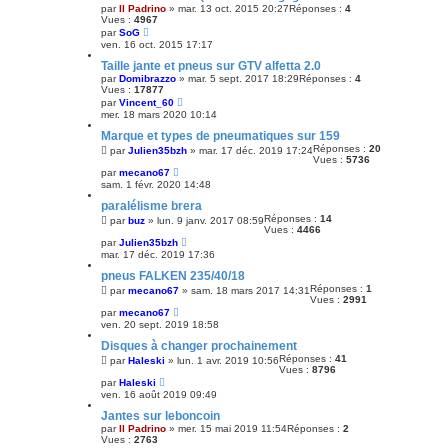
par
Il Padrino
»
mar. 13 oct. 2015 20:27
Réponses :
4
Vues :
4967
par
SoG
ven. 16 oct. 2015 17:17
Taille jante et pneus sur GTV alfetta 2.0
par
Domibrazzo
»
mar. 5 sept. 2017 18:29
Réponses :
4
Vues :
17877
par
Vincent_60
mer. 18 mars 2020 10:14
Marque et types de pneumatiques sur 159
Réponses :
20
par
Julien35bzh
»
mar. 17 déc. 2019 17:24
Vues :
5736
par
mecano67
sam. 1 févr. 2020 14:48
paralélisme brera
Réponses :
14
par
buz
»
lun. 9 janv. 2017 08:59
Vues :
4466
par
Julien35bzh
mar. 17 déc. 2019 17:36
pneus FALKEN 235/40/18
Réponses :
1
par
mecano67
»
sam. 18 mars 2017 14:31
Vues :
2991
par
mecano67
ven. 20 sept. 2019 18:58
Disques à changer prochainement
Réponses :
41
par
Haleski
»
lun. 1 avr. 2019 10:56
Vues :
8796
par
Haleski
ven. 16 août 2019 09:49
Jantes sur leboncoin
par
Il Padrino
»
mer. 15 mai 2019 11:54
Réponses :
2
Vues :
2763