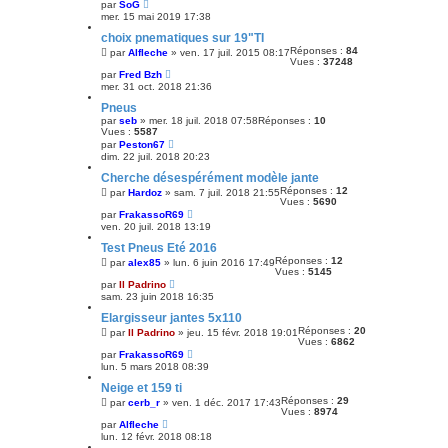
par
SoG
mer. 15 mai 2019 17:38
choix pnematiques sur 19"TI
Réponses :
84
par
Alfleche
»
ven. 17 juil. 2015 08:17
Vues :
37248
par
Fred Bzh
mer. 31 oct. 2018 21:36
Pneus
par
seb
»
mer. 18 juil. 2018 07:58
Réponses :
10
Vues :
5587
par
Peston67
dim. 22 juil. 2018 20:23
Cherche désespérément modèle jante
Réponses :
12
par
Hardoz
»
sam. 7 juil. 2018 21:55
Vues :
5690
par
FrakassoR69
ven. 20 juil. 2018 13:19
Test Pneus Eté 2016
Réponses :
12
par
alex85
»
lun. 6 juin 2016 17:49
Vues :
5145
par
Il Padrino
sam. 23 juin 2018 16:35
Elargisseur jantes 5x110
Réponses :
20
par
Il Padrino
»
jeu. 15 févr. 2018 19:01
Vues :
6862
par
FrakassoR69
lun. 5 mars 2018 08:39
Neige et 159 ti
Réponses :
29
par
cerb_r
»
ven. 1 déc. 2017 17:43
Vues :
8974
par
Alfleche
lun. 12 févr. 2018 08:18