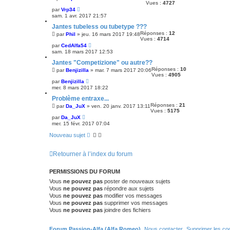
Vues :
4727
par
Vrp34
sam. 1 avr. 2017 21:57
Jantes tubeless ou tubetype ???
Réponses :
12
par
Phil
»
jeu. 16 mars 2017 19:48
Vues :
4714
par
CedAlfa54
sam. 18 mars 2017 12:53
Jantes "Competizione" ou autre??
Réponses :
10
par
Benjizilla
»
mar. 7 mars 2017 20:06
Vues :
4905
par
Benjizilla
mer. 8 mars 2017 18:22
Problème entraxe...
Réponses :
21
par
Da_JuX
»
ven. 20 janv. 2017 13:11
Vues :
5175
par
Da_JuX
mer. 15 févr. 2017 07:04
Nouveau sujet
Retourner à l’index du forum
PERMISSIONS DU FORUM
Vous
ne pouvez pas
poster de nouveaux sujets
Vous
ne pouvez pas
répondre aux sujets
Vous
ne pouvez pas
modifier vos messages
Vous
ne pouvez pas
supprimer vos messages
Vous
ne pouvez pas
joindre des fichiers
Forum Passion-Alfa (Alfa Romeo)
Nous contacter
Supprimer les co