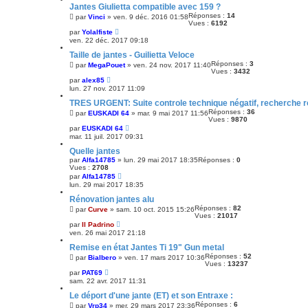
Jantes Giulietta compatible avec 159 ?
Réponses :
14
par
Vinci
»
ven. 9 déc. 2016 01:58
Vues :
6192
par
Yolalfiste
ven. 22 déc. 2017 09:18
Taille de jantes - Guilietta Veloce
Réponses :
3
par
MegaPouet
»
ven. 24 nov. 2017 11:40
Vues :
3432
par
alex85
lun. 27 nov. 2017 11:09
TRES URGENT: Suite controle technique négatif, recherche r
Réponses :
36
par
EUSKADI 64
»
mar. 9 mai 2017 11:56
Vues :
9870
par
EUSKADI 64
mar. 11 juil. 2017 09:31
Quelle jantes
par
Alfa14785
»
lun. 29 mai 2017 18:35
Réponses :
0
Vues :
2708
par
Alfa14785
lun. 29 mai 2017 18:35
Rénovation jantes alu
Réponses :
82
par
Curve
»
sam. 10 oct. 2015 15:26
Vues :
21017
par
Il Padrino
ven. 26 mai 2017 21:18
Remise en état Jantes Ti 19" Gun metal
Réponses :
52
par
Bialbero
»
ven. 17 mars 2017 10:36
Vues :
13237
par
PAT69
sam. 22 avr. 2017 11:31
Le déport d'une jante (ET) et son Entraxe :
Réponses :
6
par
Vrp34
»
mer. 29 mars 2017 23:36