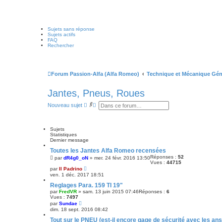
Sujets sans réponse
Sujets actifs
FAQ
Rechercher
Forum Passion-Alfa (Alfa Romeo)
Technique et Mécanique Gén
Jantes, Pneus, Roues
R
R
Nouveau sujet
e
e
c
c
h
h
e
e
Sujets
r
r
Statistiques
c
c
Dernier message
h
h
Toutes les Jantes Alfa Romeo recensées
e
e
r
a
Réponses :
52
par
dR4g0_oN
»
mer. 24 févr. 2016 13:50
Vues :
44715
v
par
Il Padrino
a
ven. 1 déc. 2017 18:51
n
c
Reglages Para. 159 TI 19"
é
par
FredVR
»
sam. 13 juin 2015 07:46
Réponses :
6
e
Vues :
7497
par
Sundae
dim. 18 sept. 2016 08:42
Tout sur le PNEU (est-il encore gage de sécurité avec les ans