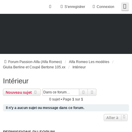
S’enregistrer
Connexion
Forum Passion-Alfa (Alfa Romeo)
Alfa Romeo Les modèles
Giulia Berline et Coupé Bertone 105.xx
Intérieur
Intérieur
Rechercher
Recherche avancée
Nouveau sujet
0 sujet • Page
1
sur
1
Il n’y a aucun sujet ou message dans ce forum.
Aller à