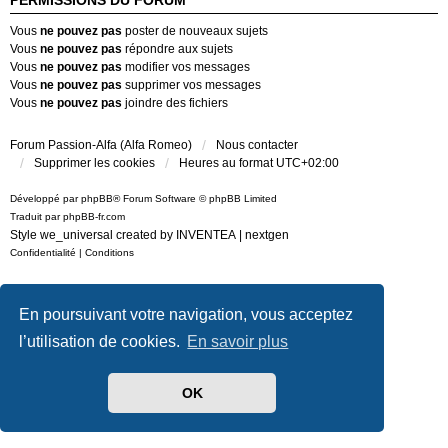
PERMISSIONS DU FORUM
Vous
ne pouvez pas
poster de nouveaux sujets
Vous
ne pouvez pas
répondre aux sujets
Vous
ne pouvez pas
modifier vos messages
Vous
ne pouvez pas
supprimer vos messages
Vous
ne pouvez pas
joindre des fichiers
Forum Passion-Alfa (Alfa Romeo)
Nous contacter
Supprimer les cookies
Heures au format
UTC+02:00
Développé par
phpBB
® Forum Software © phpBB Limited
Traduit par
phpBB-fr.com
Style we_universal created by
INVENTEA
|
nextgen
Confidentialité
|
Conditions
En poursuivant votre navigation, vous acceptez
l’utilisation de cookies.
En savoir plus
OK