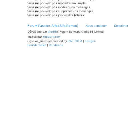
Vous
ne pouvez pas
répondre aux sujets
Vous
ne pouvez pas
modifier vos messages
Vous
ne pouvez pas
supprimer vos messages
Vous
ne pouvez pas
joindre des fichiers
Forum Passion-Alfa (Alfa Romeo)
Nous contacter
Supprimer
Développé par
phpBB
® Forum Software © phpBB Limited
Traduit par
phpBB-fr.com
Style we_universal created by
INVENTEA
|
nextgen
Confidentialité
|
Conditions