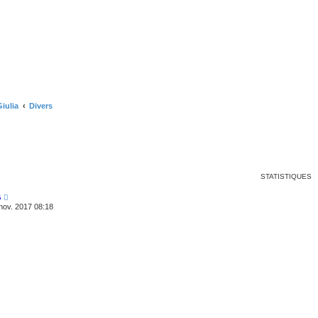
Giulia
Divers
r
che avancée
STATISTIQUES
G
nov. 2017 08:18