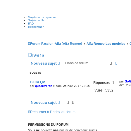
Sujets sans réponse
Sujets actifs
FAQ
Rechercher
Forum Passion-Alfa (Alfa Romeo)
Alfa Romeo Les modèles
Divers
Recherche
Recher
Nouveau sujet
SUJETS
par
So
Giulia QV
Réponses :
1
dim. 26 
par
quadriverde
»
sam. 25 nov. 2017 23:15
Vues :
5352
Nouveau sujet
Retourner à l’index du forum
PERMISSIONS DU FORUM
Vous
ne pouvez pas
poster de nouveaux sujets