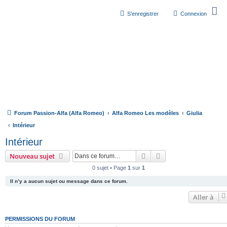
S’enregistrer
Connexion
Forum Passion-Alfa (Alfa Romeo)
Alfa Romeo Les modèles
Giulia
Intérieur
Intérieur
Rechercher
Recherche avancée
Nouveau sujet
0 sujet • Page
1
sur
1
Il n’y a aucun sujet ou message dans ce forum.
Aller à
PERMISSIONS DU FORUM