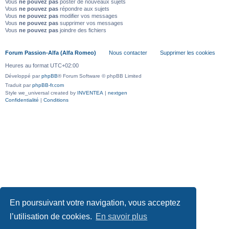
Vous
ne pouvez pas
poster de nouveaux sujets
Vous
ne pouvez pas
répondre aux sujets
Vous
ne pouvez pas
modifier vos messages
Vous
ne pouvez pas
supprimer vos messages
Vous
ne pouvez pas
joindre des fichiers
Forum Passion-Alfa (Alfa Romeo)
Nous contacter
Supprimer les cookies
Heures au format
UTC+02:00
Développé par
phpBB
® Forum Software © phpBB Limited
Traduit par
phpBB-fr.com
Style we_universal created by
INVENTEA
|
nextgen
Confidentialité
|
Conditions
En poursuivant votre navigation, vous acceptez
l’utilisation de cookies.
En savoir plus