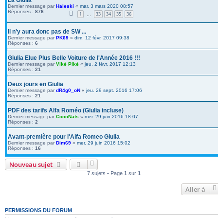
La Giulia
Dernier message par
Haleski
«
mar. 3 mars 2020 08:57
Réponses :
876
1
33
34
35
36
…
Il n'y aura donc pas de SW ...
Dernier message par
PK69
«
dim. 12 févr. 2017 09:38
Réponses :
6
Giulia Elue Plus Belle Voiture de l'Année 2016 !!!
Dernier message par
Viké Piké
«
jeu. 2 févr. 2017 12:13
Réponses :
21
Deux jours en Giulia
Dernier message par
dR4g0_oN
«
jeu. 29 sept. 2016 17:06
Réponses :
21
PDF des tarifs Alfa Roméo (Giulia incluse)
Dernier message par
CocoNats
«
mer. 29 juin 2016 18:07
Réponses :
2
Avant-première pour l'Alfa Romeo Giulia
Dernier message par
Dim69
«
mer. 29 juin 2016 15:02
Réponses :
16
Nouveau sujet
7 sujets • Page
1
sur
1
Aller à
PERMISSIONS DU FORUM