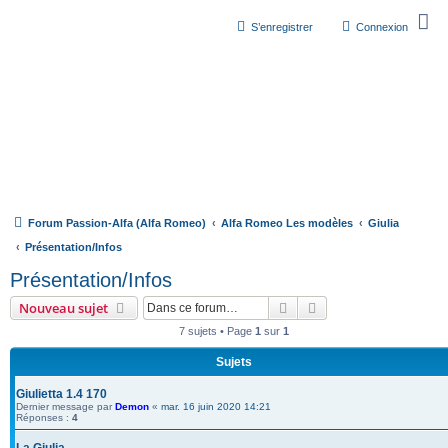
S’enregistrer
Connexion
Forum Passion-Alfa (Alfa Romeo)
Alfa Romeo Les modèles
Giulia
Présentation/Infos
Présentation/Infos
Rechercher
Recherche avancée
Nouveau sujet
7 sujets • Page
1
sur
1
Sujets
Giulietta 1.4 170
Dernier message par
Demon
«
mar. 16 juin 2020 14:21
Réponses :
4