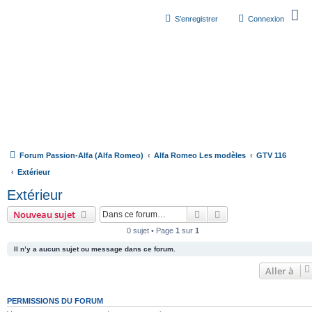
S’enregistrer
Connexion
Forum Passion-Alfa (Alfa Romeo)
Alfa Romeo Les modèles
GTV 116
Extérieur
Extérieur
Rechercher
Recherche avancée
Nouveau sujet
0 sujet • Page
1
sur
1
Il n’y a aucun sujet ou message dans ce forum.
Aller à
PERMISSIONS DU FORUM