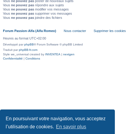
Vous
ne pouvez pas
poster de nouveaux sujets
Vous
ne pouvez pas
répondre aux sujets
Vous
ne pouvez pas
modifier vos messages
Vous
ne pouvez pas
supprimer vos messages
Vous
ne pouvez pas
joindre des fichiers
Forum Passion-Alfa (Alfa Romeo)
Nous contacter
Supprimer les cookies
Heures au format
UTC+02:00
Développé par
phpBB
® Forum Software © phpBB Limited
Traduit par
phpBB-fr.com
Style we_universal created by
INVENTEA
|
nextgen
Confidentialité
|
Conditions
En poursuivant votre navigation, vous acceptez
l’utilisation de cookies.
En savoir plus