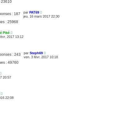
:
23610
par
PAT69
onses :
187
jeu. 16 mars 2017 22:30
es :
25968
é Piké
févr. 2017 13:12
par
Steph69
ponses :
243
ven. 3 févr. 2017 10:18
ues :
49760
17 20:57
016 22:08