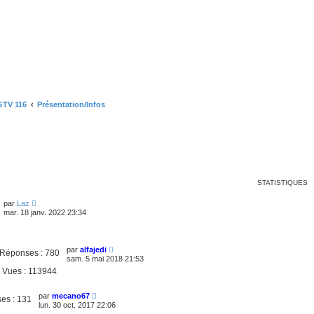
GTV 116
Présentation/Infos
STATISTIQUES
par
Laz
mar. 18 janv. 2022 23:34
par
alfajedi
Réponses :
780
sam. 5 mai 2018 21:53
Vues :
113944
par
mecano67
es :
131
lun. 30 oct. 2017 22:06