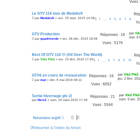
Vues 
Le GTV 116 inox de Medokv6
Rép
par
Medokv6
»
ven. 25 sept. 2015 14:39
1
4
5
6
7
8
…
Vu
par
Vik
GTV Production
Réponses :
16
mer. 8 
par
quadriverde
»
lun. 28 déc. 2015 18:08
Vues :
5176
Best Of GTV 116 !!! (All Over The World)
Ré
par
Viké Piké
»
lun. 15 févr. 2016 17:40
1
6
7
8
9
10
…
V
par
Viké Piké
GTV6 en cours de restauration
Réponses :
16
jeu. 2 févr. 20
par
mat
»
dim. 8 mai 2016 08:11
Vues :
6052
par
Viké Piké
Sortie hivernage gtv 2l
Réponses :
21
sam. 9 avr. 2
par
Hervé
»
sam. 19 mars 2016 17:39
Vues :
5544
Nouveau sujet
Retourner à l’index du forum