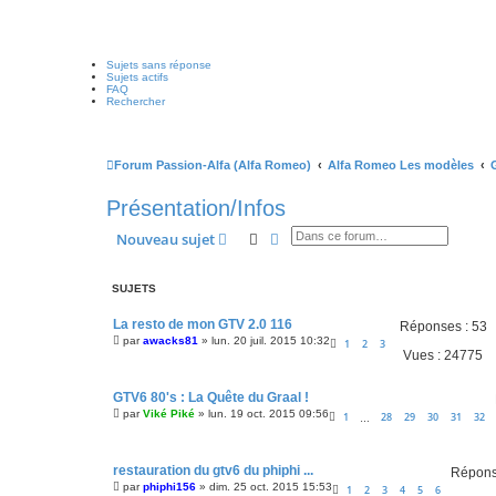
Sujets sans réponse
Sujets actifs
FAQ
Rechercher
Forum Passion-Alfa (Alfa Romeo)
Alfa Romeo Les modèles
Présentation/Infos
Rechercher
Recherche avancée
Nouveau sujet
SUJETS
La resto de mon GTV 2.0 116
Réponses :
53
par
awacks81
»
lun. 20 juil. 2015 10:32
1
2
3
Vues :
24775
GTV6 80's : La Quête du Graal !
par
Viké Piké
»
lun. 19 oct. 2015 09:56
1
28
29
30
31
32
…
restauration du gtv6 du phiphi ...
Répons
par
phiphi156
»
dim. 25 oct. 2015 15:53
1
2
3
4
5
6