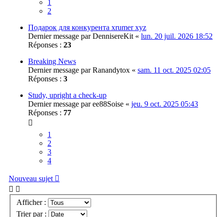
1
2
Подарок для конкурента xrumer xyz
Dernier message par
DennisereKit
«
lun. 20 juil. 2026 18:52
Réponses :
23
Breaking News
Dernier message par
Ranandytox
«
sam. 11 oct. 2025 02:05
Réponses :
3
Study, upright a check-up
Dernier message par
ee88Soise
«
jeu. 9 oct. 2025 05:43
Réponses :
77
1
2
3
4
Nouveau sujet
Afficher :
Trier par :