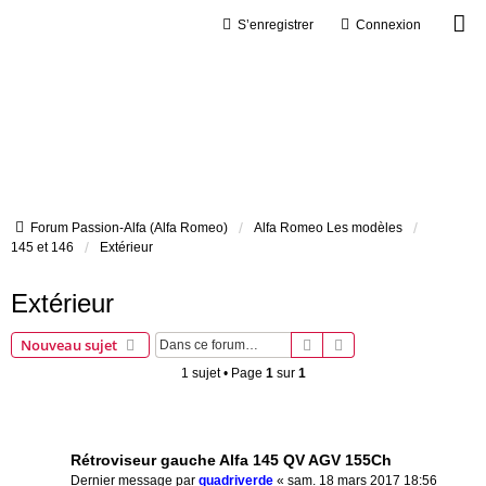
S’enregistrer
Connexion
Forum Passion-Alfa (Alfa Romeo)
Alfa Romeo Les modèles
145 et 146
Extérieur
Extérieur
Rechercher
Recherche avancée
Nouveau sujet
1 sujet • Page
1
sur
1
Sujets
Rétroviseur gauche Alfa 145 QV AGV 155Ch
Dernier message par
quadriverde
«
sam. 18 mars 2017 18:56