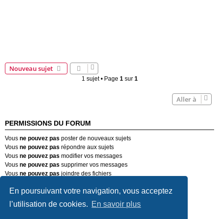
Nouveau sujet
1 sujet • Page
1
sur
1
Aller à
PERMISSIONS DU FORUM
Vous
ne pouvez pas
poster de nouveaux sujets
Vous
ne pouvez pas
répondre aux sujets
Vous
ne pouvez pas
modifier vos messages
Vous
ne pouvez pas
supprimer vos messages
Vous
ne pouvez pas
joindre des fichiers
En poursuivant votre navigation, vous acceptez
Forum Passion-Alfa (Alfa Romeo)
Nous contacter
Supprimer les cookies
Heures au format
UTC+02:00
l’utilisation de cookies.
En savoir plus