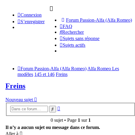
Connexion
Forum Passion-Alfa (Alfa Romeo)
S’enregistrer
FAQ
Rechercher
Sujets sans réponse
Sujets actifs
Forum Passion-Alfa (Alfa Romeo)
Alfa Romeo Les
modèles
145 et 146
Freins
Freins
Nouveau sujet
Recherche
Rechercher
avancée
0 sujet • Page
1
sur
1
Il n’y a aucun sujet ou message dans ce forum.
Aller à