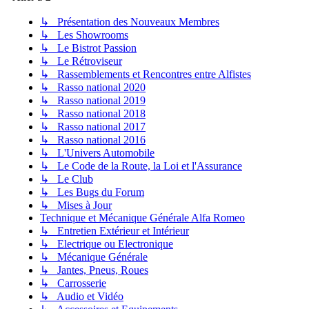
↳ Présentation des Nouveaux Membres
↳ Les Showrooms
↳ Le Bistrot Passion
↳ Le Rétroviseur
↳ Rassemblements et Rencontres entre Alfistes
↳ Rasso national 2020
↳ Rasso national 2019
↳ Rasso national 2018
↳ Rasso national 2017
↳ Rasso national 2016
↳ L'Univers Automobile
↳ Le Code de la Route, la Loi et l'Assurance
↳ Le Club
↳ Les Bugs du Forum
↳ Mises à Jour
Technique et Mécanique Générale Alfa Romeo
↳ Entretien Extérieur et Intérieur
↳ Electrique ou Electronique
↳ Mécanique Générale
↳ Jantes, Pneus, Roues
↳ Carrosserie
↳ Audio et Vidéo