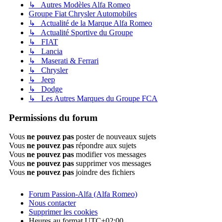
↳ Autres Modèles Alfa Romeo
Groupe Fiat Chrysler Automobiles
↳ Actualité de la Marque Alfa Romeo
↳ Actualité Sportive du Groupe
↳ FIAT
↳ Lancia
↳ Maserati & Ferrari
↳ Chrysler
↳ Jeep
↳ Dodge
↳ Les Autres Marques du Groupe FCA
Permissions du forum
Vous
ne pouvez pas
poster de nouveaux sujets
Vous
ne pouvez pas
répondre aux sujets
Vous
ne pouvez pas
modifier vos messages
Vous
ne pouvez pas
supprimer vos messages
Vous
ne pouvez pas
joindre des fichiers
Forum Passion-Alfa (Alfa Romeo)
Nous contacter
Supprimer les cookies
Heures au format
UTC+02:00