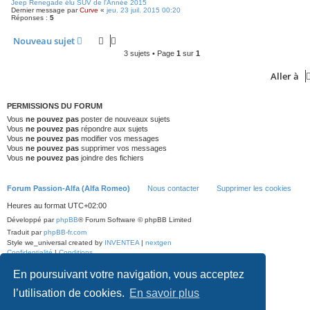
Jeep Renegade élu SUV de l'Année 2015
Dernier message par
Curve
«
jeu. 23 juil. 2015 00:20
Réponses :
5
Nouveau sujet
3 sujets • Page
1
sur
1
Aller à
PERMISSIONS DU FORUM
Vous
ne pouvez pas
poster de nouveaux sujets
Vous
ne pouvez pas
répondre aux sujets
Vous
ne pouvez pas
modifier vos messages
Vous
ne pouvez pas
supprimer vos messages
Vous
ne pouvez pas
joindre des fichiers
Forum Passion-Alfa (Alfa Romeo)
Nous contacter
Supprimer les cookies
Heures au format
UTC+02:00
Développé par
phpBB
® Forum Software © phpBB Limited
Traduit par
phpBB-fr.com
Style we_universal created by
INVENTEA
|
nextgen
Confidentialité
|
Conditions
En poursuivant votre navigation, vous acceptez
l’utilisation de cookies.
En savoir plus