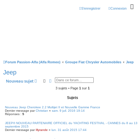
S’enregistrer
Connexion
Forum Passion-Alfa (Alfa Romeo)
Groupe Fiat Chrysler Automobiles
Jeep
Jeep
Rechercher
Recherche avancée
Nouveau sujet
3 sujets • Page
1
sur
1
Sujets
Nouveau Jeep Cherokee 2.2 Multijet II et Nouvelle Gamme France
Dernier message par
Christian
«
sam. 9 juil. 2016 19:14
Réponses :
5
JEEP® NOUVEAU PARTENAIRE OFFICIEL du YACHTING FESTIVAL - CANNES du 8 au 13
septembre 2015
Dernier message par
Illyrande
«
lun. 31 août 2015 17:44