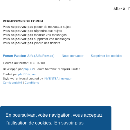
Aller à
PERMISSIONS DU FORUM
Vous
ne pouvez pas
poster de nouveaux sujets
Vous
ne pouvez pas
répondre aux sujets
Vous
ne pouvez pas
modifier vos messages
Vous
ne pouvez pas
supprimer vos messages
Vous
ne pouvez pas
joindre des fichiers
Forum Passion-Alfa (Alfa Romeo)
Nous contacter
Supprimer les cookies
Heures au format
UTC+02:00
Développé par
phpBB
® Forum Software © phpBB Limited
Traduit par
phpBB-fr.com
Style we_universal created by
INVENTEA
|
nextgen
Confidentialité
|
Conditions
En poursuivant votre navigation, vous acceptez
l’utilisation de cookies.
En savoir plus