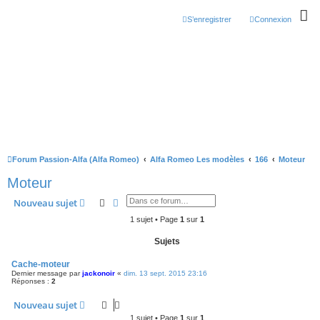
S’enregistrer
Connexion
Forum Passion-Alfa (Alfa Romeo)
Alfa Romeo Les modèles
166
Moteur
Moteur
Rechercher
Recherche avancée
Nouveau sujet
1 sujet • Page
1
sur
1
Sujets
Cache-moteur
Dernier message par
jackonoir
«
dim. 13 sept. 2015 23:16
Réponses :
2
Nouveau sujet
1 sujet • Page
1
sur
1