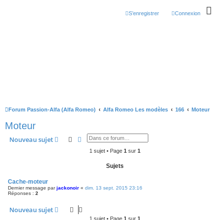
S’enregistrer
Connexion
Forum Passion-Alfa (Alfa Romeo)
Alfa Romeo Les modèles
166
Moteur
Moteur
Rechercher
Recherche avancée
Nouveau sujet
1 sujet • Page
1
sur
1
Sujets
Cache-moteur
Dernier message par
jackonoir
«
dim. 13 sept. 2015 23:16
Réponses :
2
Nouveau sujet
1 sujet • Page
1
sur
1