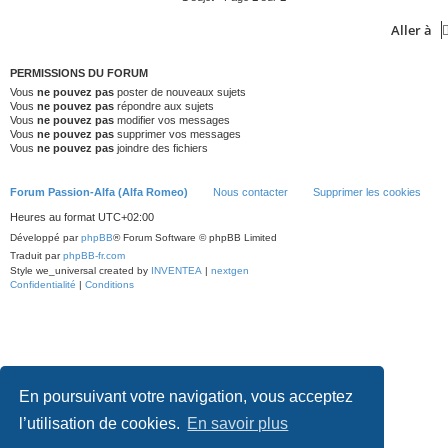
Aller à
PERMISSIONS DU FORUM
Vous
ne pouvez pas
poster de nouveaux sujets
Vous
ne pouvez pas
répondre aux sujets
Vous
ne pouvez pas
modifier vos messages
Vous
ne pouvez pas
supprimer vos messages
Vous
ne pouvez pas
joindre des fichiers
Forum Passion-Alfa (Alfa Romeo)
Nous contacter
Supprimer les cookies
Heures au format
UTC+02:00
Développé par
phpBB
® Forum Software © phpBB Limited
Traduit par
phpBB-fr.com
Style we_universal created by
INVENTEA
|
nextgen
Confidentialité
|
Conditions
En poursuivant votre navigation, vous acceptez
l’utilisation de cookies.
En savoir plus