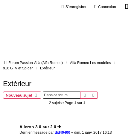
S’enregistrer
Connexion
Forum Passion-Alfa (Alfa Romeo)
Alfa Romeo Les modèles
916 GTV et Spider
Extérieur
Extérieur
Rechercher
Recherche avancée
Nouveau sujet
2 sujets • Page
1
sur
1
Sujets
Aileron 3.0 sur 2.0 tb.
Dernier message par
did40400
«
dim. 1 janv. 2017 16:13