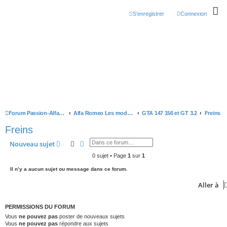
S’enregistrer
Connexion
Forum Passion-Alfa (Alfa Romeo)
Alfa Romeo Les modèles
GTA 147 156 et GT 3.2
Freins
Freins
Rechercher
Recherche avancée
Nouveau sujet
0 sujet • Page
1
sur
1
Il n’y a aucun sujet ou message dans ce forum.
Aller à
PERMISSIONS DU FORUM
Vous
ne pouvez pas
poster de nouveaux sujets
Vous
ne pouvez pas
répondre aux sujets