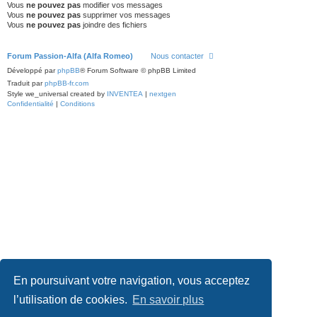
Vous
ne pouvez pas
modifier vos messages
Vous
ne pouvez pas
supprimer vos messages
Vous
ne pouvez pas
joindre des fichiers
Forum Passion-Alfa (Alfa Romeo)
Nous contacter
Développé par
phpBB
® Forum Software © phpBB Limited
Traduit par
phpBB-fr.com
Style we_universal created by
INVENTEA
|
nextgen
Confidentialité
|
Conditions
En poursuivant votre navigation, vous acceptez
l’utilisation de cookies.
En savoir plus