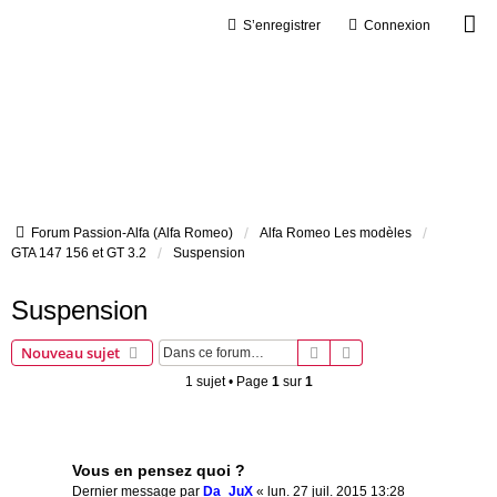
S’enregistrer
Connexion
Forum Passion-Alfa (Alfa Romeo)
Alfa Romeo Les modèles
GTA 147 156 et GT 3.2
Suspension
Suspension
Rechercher
Recherche avancée
Nouveau sujet
1 sujet • Page
1
sur
1
Sujets
Vous en pensez quoi ?
Dernier message par
Da_JuX
«
lun. 27 juil. 2015 13:28