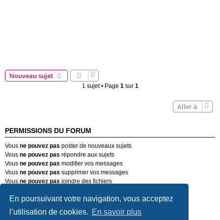
Nouveau sujet
1 sujet • Page
1
sur
1
Aller à
PERMISSIONS DU FORUM
Vous
ne pouvez pas
poster de nouveaux sujets
Vous
ne pouvez pas
répondre aux sujets
Vous
ne pouvez pas
modifier vos messages
Vous
ne pouvez pas
supprimer vos messages
Vous
ne pouvez pas
joindre des fichiers
En poursuivant votre navigation, vous acceptez
Forum Passion-Alfa (Alfa Romeo)
Nous contacter
Supprimer les cookies
Heures au format
UTC+02:00
l’utilisation de cookies.
En savoir plus