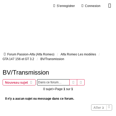
S’enregistrer
Connexion
Forum Passion-Alfa (Alfa Romeo)
Alfa Romeo Les modèles
GTA 147 156 et GT 3.2
BV/Transmission
BV/Transmission
Rechercher
Recherche avancée
Nouveau sujet
0 sujet • Page
1
sur
1
Il n’y a aucun sujet ou message dans ce forum.
Aller à