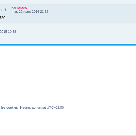
par
lolo85
s :
1
mar. 22 mars 2016 21:52
520
 2015 10:38
 les cookies
Heures au format
UTC+02:00