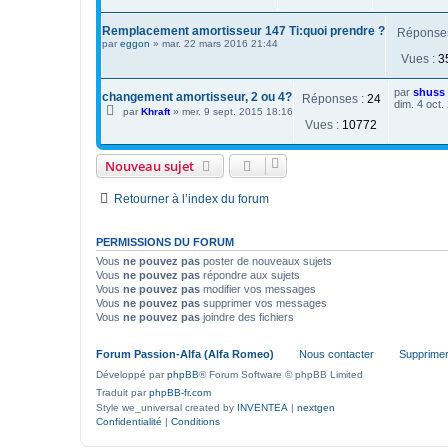
Remplacement amortisseur 147 Ti:quoi prendre ?
Réponse
par
eggon
»
mar. 22 mars 2016 21:44
Vues :
3
par
shuss
changement amortisseur, 2 ou 4?
Réponses :
24
dim. 4 oct.
par
Khraft
»
mer. 9 sept. 2015 18:16
Vues :
10772
Nouveau sujet
Retourner à l’index du forum
PERMISSIONS DU FORUM
Vous
ne pouvez pas
poster de nouveaux sujets
Vous
ne pouvez pas
répondre aux sujets
Vous
ne pouvez pas
modifier vos messages
Vous
ne pouvez pas
supprimer vos messages
Vous
ne pouvez pas
joindre des fichiers
Forum Passion-Alfa (Alfa Romeo)
Nous contacter
Supprimer
Développé par
phpBB
® Forum Software © phpBB Limited
Traduit par
phpBB-fr.com
Style we_universal created by
INVENTEA
|
nextgen
Confidentialité
|
Conditions