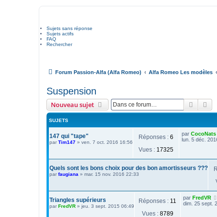
Sujets sans réponse
Sujets actifs
FAQ
Rechercher
Forum Passion-Alfa (Alfa Romeo)
Alfa Romeo Les modèles
Suspension
Recher
Re
Nouveau sujet
SUJETS
par
CocoNats
147 qui "tape"
Réponses :
6
lun. 5 déc. 201
par
Tim147
»
ven. 7 oct. 2016 16:56
Vues :
17325
Quels sont les bons choix pour des bon amortisseurs ???
R
par
faugiana
»
mar. 15 nov. 2016 22:33
par
FredVR
Triangles supérieurs
Réponses :
11
dim. 25 sept. 
par
FredVR
»
jeu. 3 sept. 2015 06:49
Vues :
8789