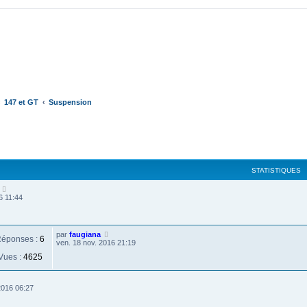
147 et GT
Suspension
cher
cherche avancée
STATISTIQUES
6 11:44
par
faugiana
éponses :
6
ven. 18 nov. 2016 21:19
Vues :
4625
2016 06:27