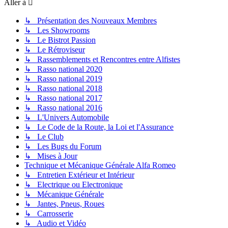
Aller à
↳ Présentation des Nouveaux Membres
↳ Les Showrooms
↳ Le Bistrot Passion
↳ Le Rétroviseur
↳ Rassemblements et Rencontres entre Alfistes
↳ Rasso national 2020
↳ Rasso national 2019
↳ Rasso national 2018
↳ Rasso national 2017
↳ Rasso national 2016
↳ L'Univers Automobile
↳ Le Code de la Route, la Loi et l'Assurance
↳ Le Club
↳ Les Bugs du Forum
↳ Mises à Jour
Technique et Mécanique Générale Alfa Romeo
↳ Entretien Extérieur et Intérieur
↳ Electrique ou Electronique
↳ Mécanique Générale
↳ Jantes, Pneus, Roues
↳ Carrosserie
↳ Audio et Vidéo