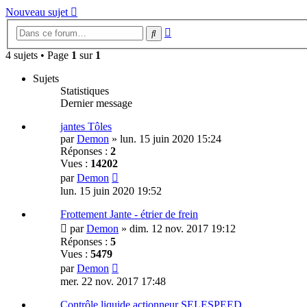
Nouveau sujet
Recherche
Rechercher
avancée
4 sujets • Page
1
sur
1
Sujets
Statistiques
Dernier message
jantes Tôles
par
Demon
»
lun. 15 juin 2020 15:24
Réponses :
2
Vues :
14202
par
Demon
lun. 15 juin 2020 19:52
Frottement Jante - étrier de frein
par
Demon
»
dim. 12 nov. 2017 19:12
Réponses :
5
Vues :
5479
par
Demon
mer. 22 nov. 2017 17:48
Contrôle liquide actionneur SELESPEED