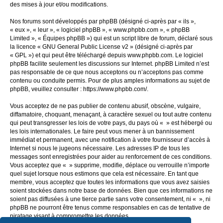
des mises à jour et/ou modifications.
Nos forums sont développés par phpBB (désigné ci-après par « ils »,
« eux », « leur », « logiciel phpBB », « www.phpbb.com », « phpBB
Limited », « Équipes phpBB ») qui est un script libre de forum, déclaré sous
la licence «
GNU General Public License v2
» (désigné ci-après par
« GPL ») et qui peut être téléchargé depuis
www.phpbb.com
. Le logiciel
phpBB facilite seulement les discussions sur Internet. phpBB Limited n’est
pas responsable de ce que nous acceptons ou n’acceptons pas comme
contenu ou conduite permis. Pour de plus amples informations au sujet de
phpBB, veuillez consulter :
https://www.phpbb.com/
.
Vous acceptez de ne pas publier de contenu abusif, obscène, vulgaire,
diffamatoire, choquant, menaçant, à caractère sexuel ou tout autre contenu
qui peut transgresser les lois de votre pays, du pays où « » est hébergé ou
les lois internationales. Le faire peut vous mener à un bannissement
immédiat et permanent, avec une notification à votre fournisseur d’accès à
Internet si nous le jugeons nécessaire. Les adresses IP de tous les
messages sont enregistrées pour aider au renforcement de ces conditions.
Vous acceptez que « » supprime, modifie, déplace ou verrouille n’importe
quel sujet lorsque nous estimons que cela est nécessaire. En tant que
membre, vous acceptez que toutes les informations que vous avez saisies
soient stockées dans notre base de données. Bien que ces informations ne
soient pas diffusées à une tierce partie sans votre consentement, ni « », ni
phpBB ne pourront être tenus comme responsables en cas de tentative de
piratage visant à compromettre les données.