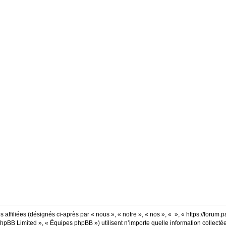
affiliées (désignés ci-après par « nous », « notre », « nos », « », « https://forum.p
hpBB Limited », « Équipes phpBB ») utilisent n’importe quelle information collectée 