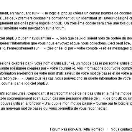
ent, en naviguant sur « », le logiciel phpBB créera un certain nombre de cookies, q
. Les deux premiers cookies ne contiennent qu’un identifiant utilisateur (désigné ci-
quement assignés par le logiciel phpBB. Un troisième cookie sera créé une fois que 
qui améliore votre navigation sur le forum.
el phpBB tout en naviguant sur « », bien que ceux-ci soient hors de portée du do
érer l’information que vous nous envoyez et que nous collectons. Ceci peut être, et
és »), l’enregistrement sur « » (désignée ici par « votre compte ») et les messages
signé ci-après par « votre nom d’utilisateur »), un mot de passe personnel utilisé
valide (désignée ci-après par « votre courriel »). Vos informations pour votre compt
ormation en-dehors de votre nom d’utilisateur, de votre mot de passe et de votre a
 discrétion de « ». Dans tous les cas, vous pouvez choisir quelle information de vot
courriel par le logiciel phpBB.
’il soit sécurisé. Cependant, il est recommandé de ne pas utiliser le même mot de pa
ez-le soigneusement et en aucun cas une personne affiliée de « », de phpBB ou un
 pouvez utiliser la fonction « J’ai oublié mon mot de passe » fournie par le logic
rera un nouveau mot de passe qui vous permettra de vous reconnecter.
Forum Passion-Alfa (Alfa Romeo)
Nous contact