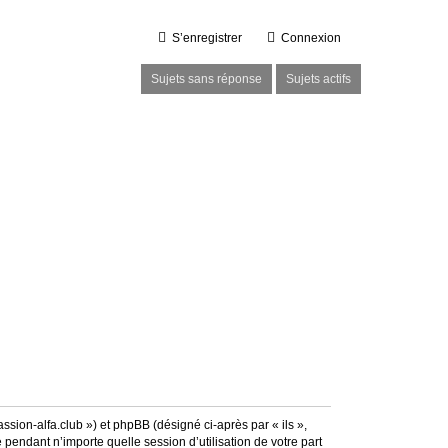
S’enregistrer
Connexion
Sujets sans réponse
Sujets actifs
assion-alfa.club ») et phpBB (désigné ci-après par « ils »,
pendant n’importe quelle session d’utilisation de votre part