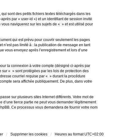
ui sont des petits fichiers textes téléchargés dans les
après par « user-id ») et un identifiant de session invité
vous naviguerez sur les sujets de « » et est utilisé pour
cument qui est prévu pour couvrir seulement les pages
 n’est pas limité à : la publication de message en tant
 que vous envoyez après l’enregistrement et lors d’une
 pour la connexion à votre compte (désigné ci-après par
e sur « » sont protégées par les lois de protection des
dresse courriel requise par « » durant la procédure
re compte sera affichée publiquement. De plus, dans votre
sse sur plusieurs sites Internet différents. Votre mot de
e d’une tierce partie ne peut vous demander légitimement
iel phpBB. Ce processus vous demandera de fournir votre nom
er
Supprimer les cookies
Heures au format
UTC+02:00