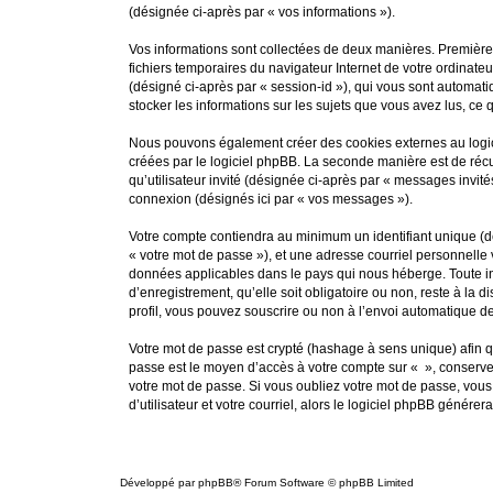
(désignée ci-après par « vos informations »).
Vos informations sont collectées de deux manières. Premièrem
fichiers temporaires du navigateur Internet de votre ordinateur
(désigné ci-après par « session-id »), qui vous sont automati
stocker les informations sur les sujets que vous avez lus, ce 
Nous pouvons également créer des cookies externes au logici
créées par le logiciel phpBB. La seconde manière est de récup
qu’utilisateur invité (désignée ci-après par « messages invit
connexion (désignés ici par « vos messages »).
Votre compte contiendra au minimum un identifiant unique (dé
« votre mot de passe »), et une adresse courriel personnelle 
données applicables dans le pays qui nous héberge. Toute inf
d’enregistrement, qu’elle soit obligatoire ou non, reste à la
profil, vous pouvez souscrire ou non à l’envoi automatique de 
Votre mot de passe est crypté (hashage à sens unique) afin qu
passe est le moyen d’accès à votre compte sur « », conserv
votre mot de passe. Si vous oubliez votre mot de passe, vous
d’utilisateur et votre courriel, alors le logiciel phpBB géné
Développé par
phpBB
® Forum Software © phpBB Limited