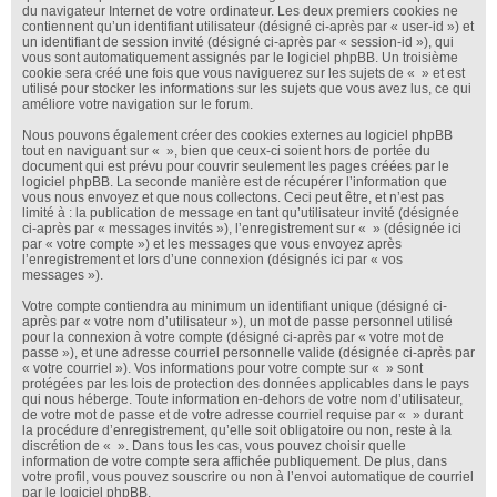
du navigateur Internet de votre ordinateur. Les deux premiers cookies ne
contiennent qu’un identifiant utilisateur (désigné ci-après par « user-id ») et
un identifiant de session invité (désigné ci-après par « session-id »), qui
vous sont automatiquement assignés par le logiciel phpBB. Un troisième
cookie sera créé une fois que vous naviguerez sur les sujets de « » et est
utilisé pour stocker les informations sur les sujets que vous avez lus, ce qui
améliore votre navigation sur le forum.
Nous pouvons également créer des cookies externes au logiciel phpBB
tout en naviguant sur « », bien que ceux-ci soient hors de portée du
document qui est prévu pour couvrir seulement les pages créées par le
logiciel phpBB. La seconde manière est de récupérer l’information que
vous nous envoyez et que nous collectons. Ceci peut être, et n’est pas
limité à : la publication de message en tant qu’utilisateur invité (désignée
ci-après par « messages invités »), l’enregistrement sur « » (désignée ici
par « votre compte ») et les messages que vous envoyez après
l’enregistrement et lors d’une connexion (désignés ici par « vos
messages »).
Votre compte contiendra au minimum un identifiant unique (désigné ci-
après par « votre nom d’utilisateur »), un mot de passe personnel utilisé
pour la connexion à votre compte (désigné ci-après par « votre mot de
passe »), et une adresse courriel personnelle valide (désignée ci-après par
« votre courriel »). Vos informations pour votre compte sur « » sont
protégées par les lois de protection des données applicables dans le pays
qui nous héberge. Toute information en-dehors de votre nom d’utilisateur,
de votre mot de passe et de votre adresse courriel requise par « » durant
la procédure d’enregistrement, qu’elle soit obligatoire ou non, reste à la
discrétion de « ». Dans tous les cas, vous pouvez choisir quelle
information de votre compte sera affichée publiquement. De plus, dans
votre profil, vous pouvez souscrire ou non à l’envoi automatique de courriel
par le logiciel phpBB.