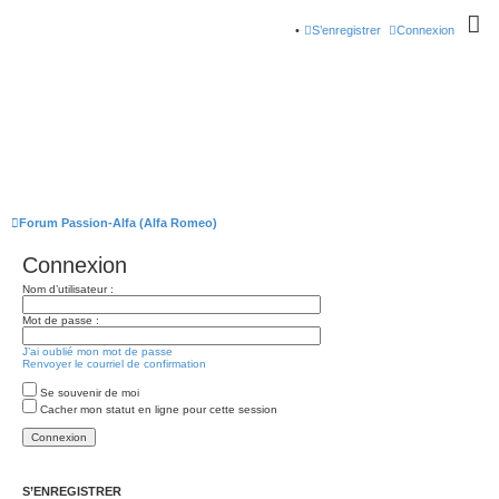
S’enregistrer
Connexion
Forum Passion-Alfa (Alfa Romeo)
Connexion
Nom d’utilisateur :
Mot de passe :
J’ai oublié mon mot de passe
Renvoyer le courriel de confirmation
Se souvenir de moi
Cacher mon statut en ligne pour cette session
S’ENREGISTRER